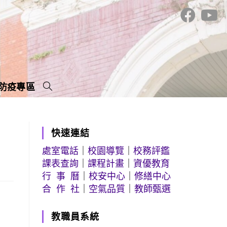
防疫專區
快速連結
處室電話
｜
校園導覽
｜
校務評鑑
課表查詢
｜
課程計畫
｜
資優教育
行 事 曆
｜
校安中心
｜
修繕中心
合 作 社
｜
空氣品質
｜
教師甄選
教職員系統