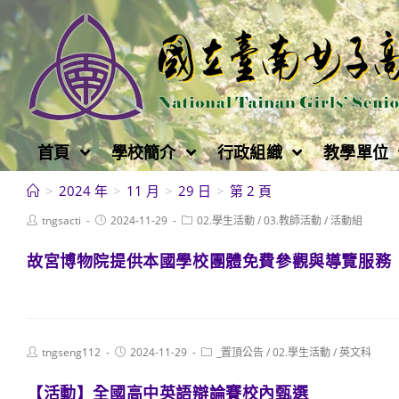
跳
轉
至
主
要
內
首頁
學校簡介
行政組織
教學單位
容
>
2024 年
>
11 月
>
29 日
>
第 2 頁
Post
Post
Post
tngsacti
2024-11-29
02.學生活動
/
03.教師活動
/
活動組
author:
published:
category:
故宮博物院提供本國學校團體免費參觀與導覽服務
Post
Post
Post
tngseng112
2024-11-29
_置頂公告
/
02.學生活動
/
英文科
author:
published:
category:
【活動】全國高中英語辯論賽校內甄選