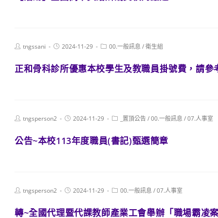
Post
Post
Post
tngssani
2024-11-29
00.一般訊息
/
衛生組
author:
published:
category:
正和骨科診所優惠本校學生及教職員掛號費，請參
Post
Post
Post
tngsperson2
2024-11-29
_置頂公告
/
00.一般訊息
/
07.人事室
author:
published:
category:
公告~本校113年度職員(書記)甄選簡章
Post
Post
Post
tngsperson2
2024-11-29
00.一般訊息
/
07.人事室
author:
published:
category:
轉~全國代理暨代課教師產業工會舉辦「職場霸凌