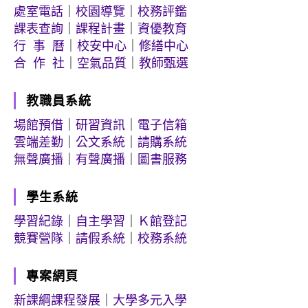
處室電話
｜
校園導覽
｜
校務評鑑
課表查詢
｜
課程計畫
｜
資優教育
行 事 曆
｜
校安中心
｜
修繕中心
合 作 社
｜
空氣品質
｜
教師甄選
教職員系統
場館預借
｜
研習資訊
｜
電子信箱
雲端差勤
｜
公文系統
｜
請購系統
無聲廣播
｜
有聲廣播
｜
圖書服務
學生系統
學習紀錄
｜
自主學習
｜
Ｋ館登記
競賽營隊
｜
請假系統
｜
校務系統
專案網頁
新課綱課程發展
｜
大學多元入學