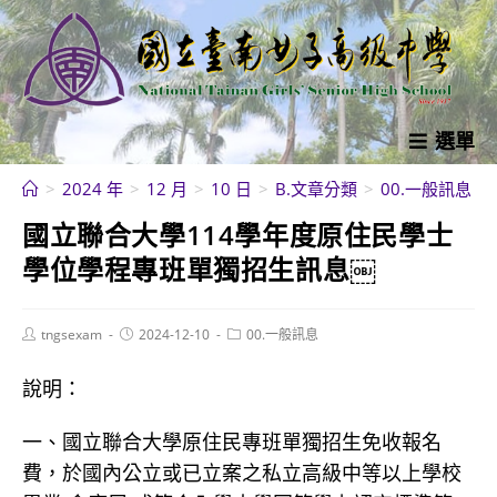
跳
轉
至
主
要
選單
內
>
2024 年
>
12 月
>
10 日
>
B.文章分類
>
00.一般訊息
>
容
國立聯合大學114學年度原住民學士
學位學程專班單獨招生訊息￼
Post
Post
Post
tngsexam
2024-12-10
00.一般訊息
author:
published:
category:
說明：
一、國立聯合大學原住民專班單獨招生免收報名
費，於國內公立或已立案之私立高級中等以上學校