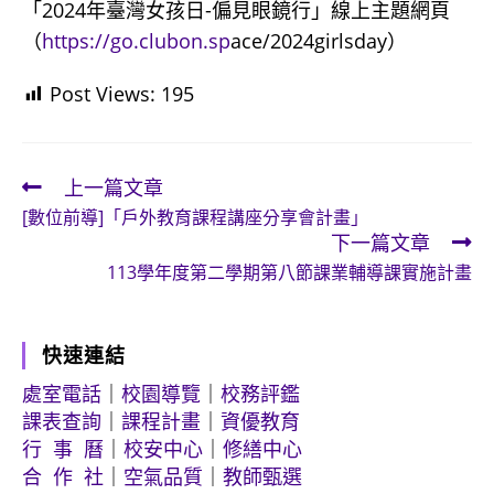
「2024年臺灣女孩日-偏見眼鏡行」線上主題網頁
（
https://go.clubon.sp
ace/2024girlsday）
Post Views:
195
上一篇文章
Read
[數位前導]「戶外教育課程講座分享會計畫」
more
下一篇文章
articles
113學年度第二學期第八節課業輔導課實施計畫
快速連結
處室電話
｜
校園導覽
｜
校務評鑑
課表查詢
｜
課程計畫
｜
資優教育
行 事 曆
｜
校安中心
｜
修繕中心
合 作 社
｜
空氣品質
｜
教師甄選