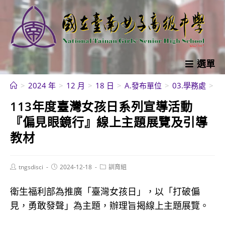
跳
轉
至
主
要
選單
內
>
2024 年
>
12 月
>
18 日
>
A.發布單位
>
03.學務處
>
訓
容
113年度臺灣女孩日系列宣導活動
『偏見眼鏡行』線上主題展覽及引導
教材
Post
Post
Post
tngsdisci
2024-12-18
訓育組
author:
published:
category:
衛生福利部為推廣「臺灣女孩日」，以「打破偏
見，勇敢發聲」為主題，辦理旨揭線上主題展覽。