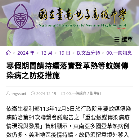
跳
轉
至
主
要
選單
內
>
2024 年
>
12 月
>
19 日
>
B.文章分類
>
00.一般訊息
>
容
寒假期間請持續落實登革熱等蚊媒傳
染病之防疫措施
Post
Post
Post
tngssani
2024-12-19
00.一般訊息
/
衛生組
author:
published:
category:
依衛生福利部113年12月6日於行政院重要蚊媒傳染
病防治第91次聯繫會議報告之「重要蚊媒傳染病疫
情現況與發展」資料顯示，東南亞多國登革熱病例
數仍多、美洲地區疫情持續，故仍須留意境外移入