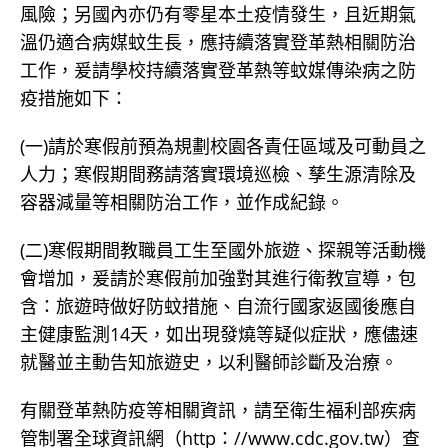
風險；另國內亦仍有零星本土疫情發生，且近期氣
溫仍適合病媒蚊生長，應持續落實登革熱相關防治
工作，爰請學校持續落實登革熱等蚊媒傳染病之防
疫措施如下：
(一)請於寒假前預為規劃校園各責任區域及可動員之
人力；寒假期間務請落實環境巡檢、孳生源清除及
容器減量等相關防治工作，並作成紀錄。
(二)寒假期間教職員工生至國外旅遊、探親等活動機
會增加，爰請於寒假前加強對其進行衛教宣導，包
含：旅遊時做好防蚊措施、自流行國家返國後應自
主健康監測14天，如出現發燒等疑似症狀，應儘速
就醫並主動告知旅遊史，以利醫師診斷及治療。
有關登革熱防疫等相關資訊，請至衛生福利部疾病
管制署全球資訊網（http：//www.cdc.gov.tw）查