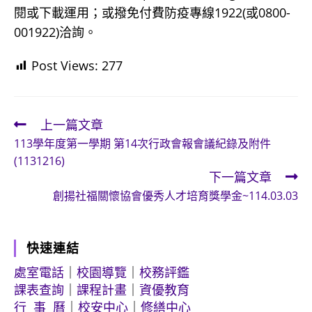
閱或下載運用；或撥免付費防疫專線1922(或0800-
001922)洽詢。
Post Views:
277
上一篇文章
Read
113學年度第一學期 第14次行政會報會議紀錄及附件
more
(1131216)
articles
下一篇文章
創揚社福關懷協會優秀人才培育獎學金~114.03.03
快速連結
處室電話
｜
校園導覽
｜
校務評鑑
課表查詢
｜
課程計畫
｜
資優教育
行 事 曆
｜
校安中心
｜
修繕中心