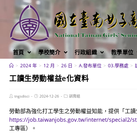
跳
轉
至
主
要
內
首頁
學校簡介
行政組織
教學單位
容
>
2024 年
>
12 月
>
26 日
>
A.發布單位
>
03.學務處
>
工讀生勞動權益e化資料
Post
Post
Post
tngsdisci
2024-12-26
訓育組
author:
published:
category:
勞動部為強化打工學生之勞動權益知能，提供「工讀
https://job.taiwanjobs.gov.tw/internet/special2/
工專區）。