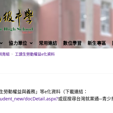
協力單位
常用連結
數位學習
新生專區
訓育組
>
工讀生勞動權益e化資料
生勞動權益與義務」等e化資料（下載連結：
student_new/docDetail.aspx?
或逕搜尋台灣就業通─青少