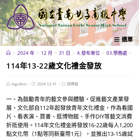
跳
轉
至
主
要
選單
內
>
2024 年
>
12 月
>
31 日
>
A.發布單位
>
03.學務處
>
訓
容
114年13-22歲文化禮金發放
Post
Post
Post
tngsdisci
2024-12-31
訓育組
author:
published:
category:
一、為鼓勵青年的藝文參與體驗，促進藝文產業發
展，文化部自112年起發放青年文化禮金，作為看國
片、看表演、買書、逛博物館、手作DIY等藝文消費
折抵使用。114年文化禮金將發放16-22歲每人1,200
點文化幣（1點等同新臺幣1元），並推出13-15歲試