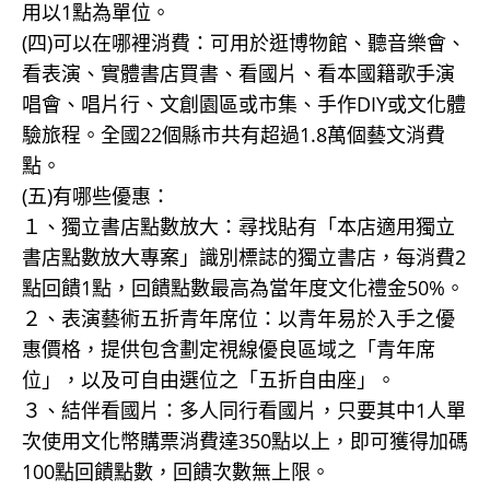
用以1點為單位。
(四)可以在哪裡消費：可用於逛博物館、聽音樂會、
看表演、實體書店買書、看國片、看本國籍歌手演
唱會、唱片行、文創園區或市集、手作DIY或文化體
驗旅程。全國22個縣市共有超過1.8萬個藝文消費
點。
(五)有哪些優惠：
１、獨立書店點數放大：尋找貼有「本店適用獨立
書店點數放大專案」識別標誌的獨立書店，每消費2
點回饋1點，回饋點數最高為當年度文化禮金50%。
２、表演藝術五折青年席位：以青年易於入手之優
惠價格，提供包含劃定視線優良區域之「青年席
位」，以及可自由選位之「五折自由座」。
３、結伴看國片：多人同行看國片，只要其中1人單
次使用文化幣購票消費達350點以上，即可獲得加碼
100點回饋點數，回饋次數無上限。