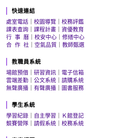
快速連結
處室電話
｜
校園導覽
｜
校務評鑑
課表查詢
｜
課程計畫
｜
資優教育
行 事 曆
｜
校安中心
｜
修繕中心
合 作 社
｜
空氣品質
｜
教師甄選
教職員系統
場館預借
｜
研習資訊
｜
電子信箱
雲端差勤
｜
公文系統
｜
請購系統
無聲廣播
｜
有聲廣播
｜
圖書服務
學生系統
學習紀錄
｜
自主學習
｜
Ｋ館登記
競賽營隊
｜
請假系統
｜
校務系統