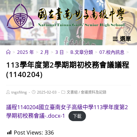
跳
轉
至
主
要
選單
內
>
2025 年
>
2 月
>
3 日
>
B.文章分類
>
07.校內訊息
>
會
容
113學年度第2學期期初校務會議議程
(1140204)
Post
Post
Post
tngsfiling
2025-02-03
文書組
/
會議資料及記錄
author:
published:
category:
議程1140204國立臺南女子高級中學113學年度第2
學期初校務會議-.docx-1
下載
Post Views:
336