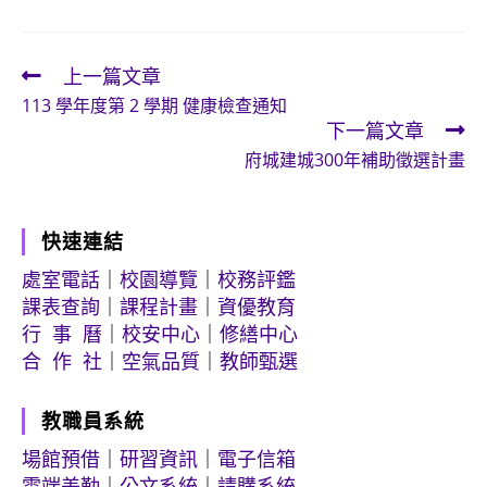
上一篇文章
Read
113 學年度第 2 學期 健康檢查通知
more
下一篇文章
articles
府城建城300年補助徵選計畫
快速連結
處室電話
｜
校園導覽
｜
校務評鑑
課表查詢
｜
課程計畫
｜
資優教育
行 事 曆
｜
校安中心
｜
修繕中心
合 作 社
｜
空氣品質
｜
教師甄選
教職員系統
場館預借
｜
研習資訊
｜
電子信箱
雲端差勤
｜
公文系統
｜
請購系統