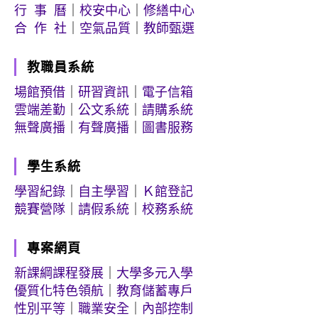
行 事 曆
｜
校安中心
｜
修繕中心
合 作 社
｜
空氣品質
｜
教師甄選
教職員系統
場館預借
｜
研習資訊
｜
電子信箱
雲端差勤
｜
公文系統
｜
請購系統
無聲廣播
｜
有聲廣播
｜
圖書服務
學生系統
學習紀錄
｜
自主學習
｜
Ｋ館登記
競賽營隊
｜
請假系統
｜
校務系統
專案網頁
新課綱課程發展
｜
大學多元入學
優質化特色領航
｜
教育儲蓄專戶
性別平等
｜
職業安全
｜
內部控制