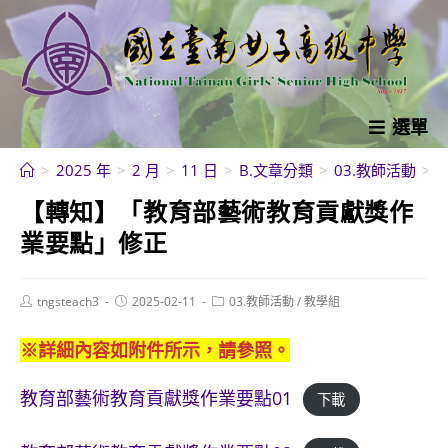
跳
轉
至
主
要
選單
內
>
2025 年
>
2 月
>
11 日
>
B.文章分類
>
03.教師活動
>
容
【轉知】「教育部藝術教育貢獻獎作
業要點」修正
Post
Post
Post
tngsteach3
2025-02-11
03.教師活動
/
教學組
author:
published:
category:
※詳細內容如附件所示，請參照。
教育部藝術教育貢獻獎作業要點01
下載