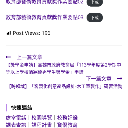
教育部藝術教育貢獻獎作業要點02
下載
教育部藝術教育貢獻獎作業要點03
下載
Post Views:
196
上一篇文章
Read
【獎學金申請】高雄市政府教育局「113學年度第2學期中
more
等以上學校清寒優秀學生獎學金」申請
articles
下一篇文章
【跨領域】「客製化創意產品設計-木工筆製作」研習活動
快速連結
處室電話
｜
校園導覽
｜
校務評鑑
課表查詢
｜
課程計畫
｜
資優教育