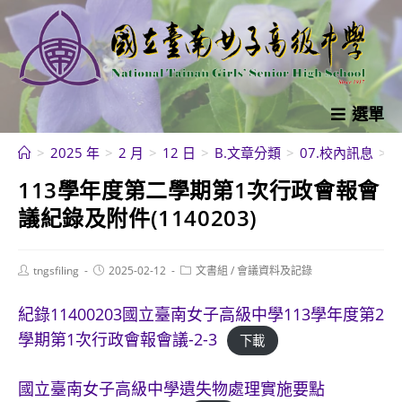
跳
轉
至
主
要
選單
內
>
2025 年
>
2 月
>
12 日
>
B.文章分類
>
07.校內訊息
>
容
113學年度第二學期第1次行政會報會
議紀錄及附件(1140203)
Post
Post
Post
tngsfiling
2025-02-12
文書組
/
會議資料及記錄
author:
published:
category:
紀錄11400203國立臺南女子高級中學113學年度第2
學期第1次行政會報會議-2-3
下載
國立臺南女子高級中學遺失物處理實施要點