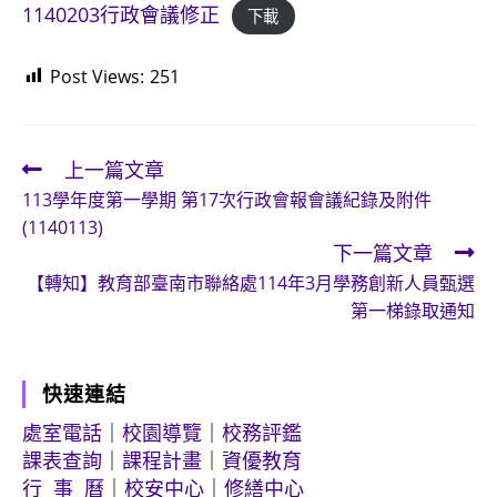
1140203行政會議修正
下載
Post Views:
251
上一篇文章
Read
113學年度第一學期 第17次行政會報會議紀錄及附件
more
(1140113)
articles
下一篇文章
【轉知】教育部臺南市聯絡處114年3月學務創新人員甄選
第一梯錄取通知
快速連結
處室電話
｜
校園導覽
｜
校務評鑑
課表查詢
｜
課程計畫
｜
資優教育
行 事 曆
｜
校安中心
｜
修繕中心