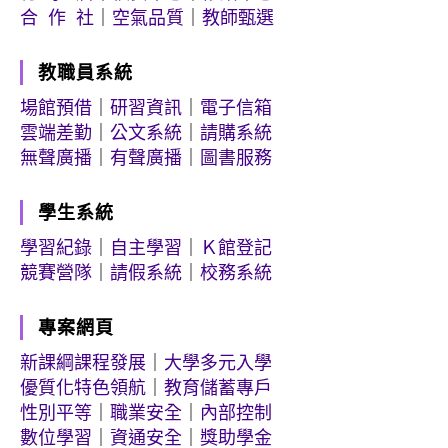
合 作 社
｜
空氣品質
｜
教師甄選
教職員系統
場館預借
｜
研習資訊
｜
電子信箱
雲端差勤
｜
公文系統
｜
請購系統
無聲廣播
｜
有聲廣播
｜
圖書服務
學生系統
學習紀錄
｜
自主學習
｜
Ｋ館登記
競賽營隊
｜
請假系統
｜
校務系統
專案網頁
新課綱課程發展
｜
大學多元入學
優質化特色領航
｜
教育儲蓄專戶
性別平等
｜
職業安全
｜
內部控制
數位學習
｜
資通安全
｜
獎助學金