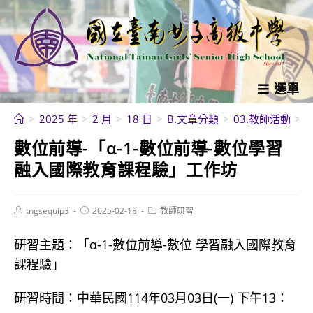
跳
轉
至
主
要
選單
內
>
2025 年
>
2 月
>
18 日
>
B.文章分類
>
03.教師活動
>
容
數位前導-「α-1-數位前導-數位學習
融入國際教育課程驗」工作坊
Post
Post
Post
tngsequip3
2025-02-18
教師研習
author:
published:
category:
研習主題：「α-1-數位前導-數位 學習融入國際教育
課程驗」
研習時間：中華民國114年03月03日(一) 下午13：