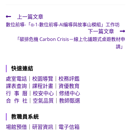
上一篇文章
Read
數位前導-「α-1-數位前導-AI編導與故事山模組」工作坊
more
下一篇文章
articles
「碳排危機 Carbon Crisis－線上化議題式桌遊教材申
請」
快速連結
處室電話
｜
校園導覽
｜
校務評鑑
課表查詢
｜
課程計畫
｜
資優教育
行 事 曆
｜
校安中心
｜
修繕中心
合 作 社
｜
空氣品質
｜
教師甄選
教職員系統
場館預借
｜
研習資訊
｜
電子信箱