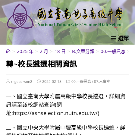
跳
轉
至
主
要
選單
內
>
2025 年
>
2 月
>
18 日
>
B.文章分類
>
00.一般訊息
>
容
轉~校長遴選相關資訊
Post
Post
Post
tngsperson2
2025-02-18
00.一般訊息
/
07.人事室
author:
published:
category:
一、國立臺南大學附屬高級中學校長遴選，詳細資
訊請至該校網站查詢(網
址:https://ashselection.nutn.edu.tw/)
二、國立中央大學附屬中壢高級中學校長遴選，詳