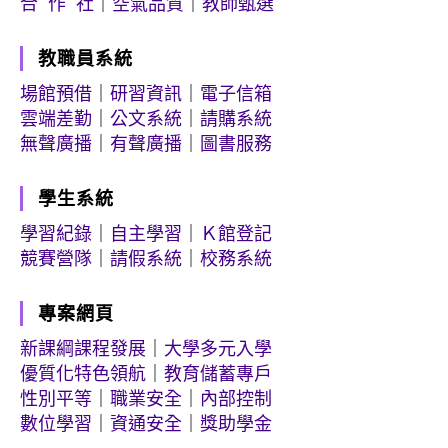
合 作 社
｜
空氣品質
｜
教師甄選
教職員系統
場館預借
｜
研習資訊
｜
電子信箱
雲端差勤
｜
公文系統
｜
請購系統
無聲廣播
｜
有聲廣播
｜
圖書服務
學生系統
學習紀錄
｜
自主學習
｜
Ｋ館登記
競賽營隊
｜
請假系統
｜
校務系統
專案網頁
新課綱課程發展
｜
大學多元入學
優質化特色領航
｜
教育儲蓄專戶
性別平等
｜
職業安全
｜
內部控制
數位學習
｜
資通安全
｜
獎助學金