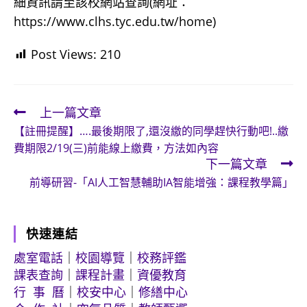
細資訊請至該校網站查詢(網址：
https://www.clhs.tyc.edu.tw/home)
Post Views:
210
上一篇文章
Read
【註冊提醒】….最後期限了,還沒繳的同學趕快行動吧!..繳
more
費期限2/19(三)前能線上繳費，方法如內容
articles
下一篇文章
前導研習-「AI人工智慧輔助IA智能增強：課程教學篇」
快速連結
處室電話
｜
校園導覽
｜
校務評鑑
課表查詢
｜
課程計畫
｜
資優教育
行 事 曆
｜
校安中心
｜
修繕中心