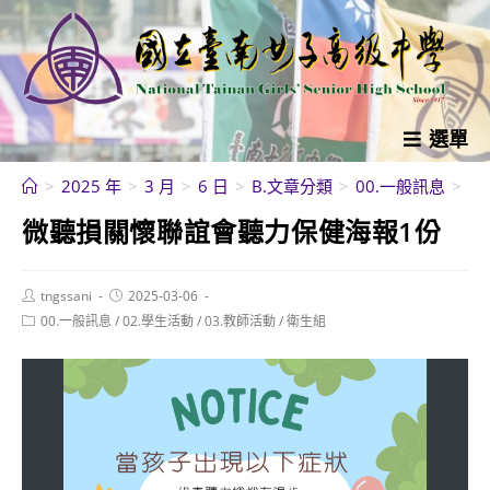
跳
轉
至
主
要
選單
內
>
2025 年
>
3 月
>
6 日
>
B.文章分類
>
00.一般訊息
>
微
容
微聽損關懷聯誼會聽力保健海報1份
Post
Post
tngssani
2025-03-06
author:
published:
Post
00.一般訊息
/
02.學生活動
/
03.教師活動
/
衛生組
category: