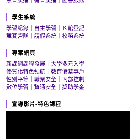
無聲廣播
｜
有聲廣播
｜
圖書服務
學生系統
學習紀錄
｜
自主學習
｜
Ｋ館登記
競賽營隊
｜
請假系統
｜
校務系統
專案網頁
新課綱課程發展
｜
大學多元入學
優質化特色領航
｜
教育儲蓄專戶
性別平等
｜
職業安全
｜
內部控制
數位學習
｜
資通安全
｜
獎助學金
宣導影片-特色課程