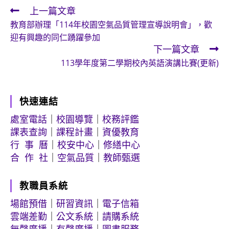
上一篇文章
Read
教育部辦理「114年校園空氣品質管理宣導說明會」，歡
more
迎有興趣的同仁踴躍參加
articles
下一篇文章
113學年度第二學期校內英語演講比賽(更新)
快速連結
處室電話
｜
校園導覽
｜
校務評鑑
課表查詢
｜
課程計畫
｜
資優教育
行 事 曆
｜
校安中心
｜
修繕中心
合 作 社
｜
空氣品質
｜
教師甄選
教職員系統
場館預借
｜
研習資訊
｜
電子信箱
雲端差勤
｜
公文系統
｜
請購系統