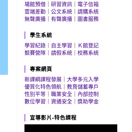
場館預借
｜
研習資訊
｜
電子信箱
雲端差勤
｜
公文系統
｜
請購系統
無聲廣播
｜
有聲廣播
｜
圖書服務
學生系統
學習紀錄
｜
自主學習
｜
Ｋ館登記
競賽營隊
｜
請假系統
｜
校務系統
專案網頁
新課綱課程發展
｜
大學多元入學
優質化特色領航
｜
教育儲蓄專戶
性別平等
｜
職業安全
｜
內部控制
數位學習
｜
資通安全
｜
獎助學金
宣導影片-特色課程