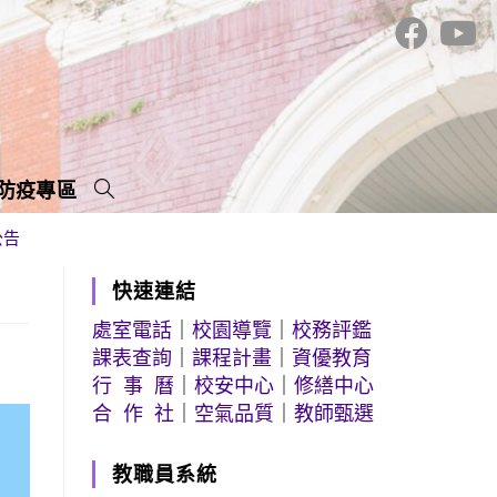
防疫專區
公告
快速連結
處室電話
｜
校園導覽
｜
校務評鑑
課表查詢
｜
課程計畫
｜
資優教育
行 事 曆
｜
校安中心
｜
修繕中心
合 作 社
｜
空氣品質
｜
教師甄選
教職員系統