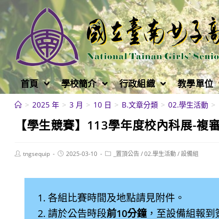
跳
轉
至
主
要
內
首頁
學校簡介
行政組織
教學單位
容
>
2025 年
>
3 月
>
10 日
>
B.文章分類
>
02.學生活動
>
【學生競賽】113學年度校內科展-複
Post
Post
Post
tngsequip
2025-03-10
_置頂公告
/
02.學生活動
/
設備組
author:
published:
category:
各組比賽時間及地點請見附件。
請於公告時段
前10分鐘
，至設備組報到