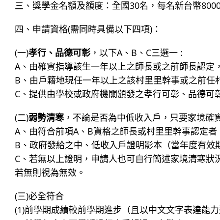
三、獎學金名額及額度：全國30名，每名新台幣800
四、申請資格(需同時具備以下四項)：
(一)
孝行、品德可彰
，以下A、B、C三選一 :
A、由確實指導該生一年以上之師長或之前師長認定
B、由戶籍地現任一年以上之該村里里幹事或之前任
C、提供由學校或政府機關頒發之孝行可彰、品德可
(二)
弱勢清寒
，不論是否為中低收入戶，只要家境確實
A、由符合前項A、B資格之師長或村里里幹事認定者
B、政府發給之中、低收入戶證明影本（當年度有效
C、若無以上證明，申請人也可自行簡述家境清寒狀況
若無則視為無效。
(三)必全符合
(1)前學期成績較前學期進步（且以中文文字表達能