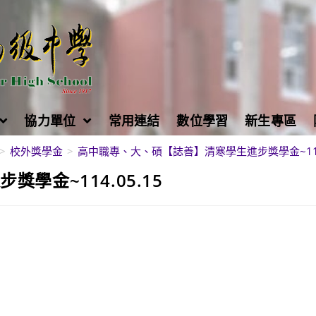
協力單位
常用連結
數位學習
新生專區
>
校外獎學金
>
高中職專、大、碩【誌善】清寒學生進步獎學金~114.
學金~114.05.15