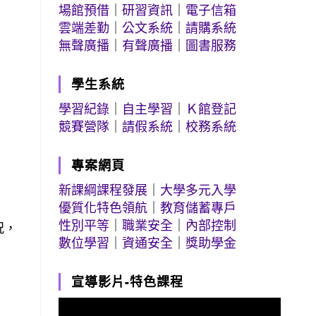
場館預借
｜
研習資訊
｜
電子信箱
雲端差勤
｜
公文系統
｜
請購系統
無聲廣播
｜
有聲廣播
｜
圖書服務
學生系統
學習紀錄
｜
自主學習
｜
Ｋ館登記
競賽營隊
｜
請假系統
｜
校務系統
專案網頁
新課綱課程發展
｜
大學多元入學
優質化特色領航
｜
教育儲蓄專戶
性別平等
｜
職業安全
｜
內部控制
況，
數位學習
｜
資通安全
｜
獎助學金
宣導影片-特色課程