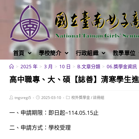
跳
轉
至
主
要
內
首頁
學校簡介
行政組織
教學單位
容
>
2025 年
>
3 月
>
10 日
>
B.文章分類
>
06.獎學金資訊
高中職專、大、碩【誌善】清寒學生進步獎
Post
Post
Post
tngsregi5
2025-03-10
校外獎學金
/
註冊組
author:
published:
category:
一、申請期限：即日起~114.05.15止
二、申請方式：學校受理