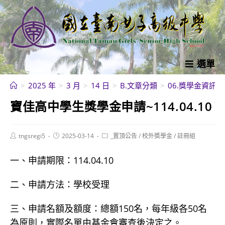
跳
轉
至
主
要
選單
內
>
2025 年
>
3 月
>
14 日
>
B.文章分類
>
06.獎學金資訊
>
容
寶佳高中學生獎學金申請~114.04.10
Post
Post
Post
tngsregi5
2025-03-14
_置頂公告
/
校外獎學金
/
註冊組
author:
published:
category:
一、申請期限：114.04.10
二、申請方法：學校受理
三、申請名額及額度：總額150名，每年級各50名
為原則，實際名單由基金會審查後決定之。