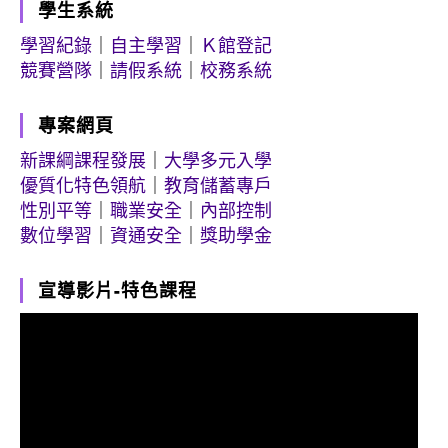
學生系統
學習紀錄
｜
自主學習
｜
Ｋ館登記
競賽營隊
｜
請假系統
｜
校務系統
專案網頁
新課綱課程發展
｜
大學多元入學
優質化特色領航
｜
教育儲蓄專戶
性別平等
｜
職業安全
｜
內部控制
數位學習
｜
資通安全
｜
獎助學金
宣導影片-特色課程