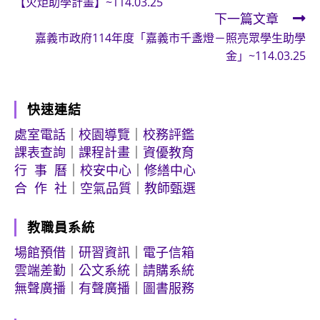
【火炬助學計畫】~114.03.25
articles
下一篇文章
嘉義市政府114年度「嘉義市千盞燈－照亮眾學生助學
金」~114.03.25
快速連結
處室電話
｜
校園導覽
｜
校務評鑑
課表查詢
｜
課程計畫
｜
資優教育
行 事 曆
｜
校安中心
｜
修繕中心
合 作 社
｜
空氣品質
｜
教師甄選
教職員系統
場館預借
｜
研習資訊
｜
電子信箱
雲端差勤
｜
公文系統
｜
請購系統
無聲廣播
｜
有聲廣播
｜
圖書服務