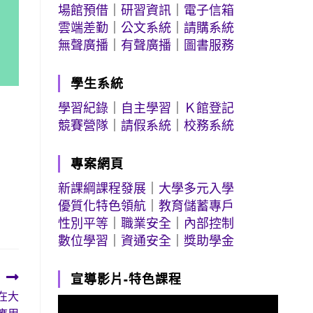
場館預借
｜
研習資訊
｜
電子信箱
雲端差勤
｜
公文系統
｜
請購系統
無聲廣播
｜
有聲廣播
｜
圖書服務
學生系統
學習紀錄
｜
自主學習
｜
Ｋ館登記
競賽營隊
｜
請假系統
｜
校務系統
專案網頁
新課綱課程發展
｜
大學多元入學
優質化特色領航
｜
教育儲蓄專戶
性別平等
｜
職業安全
｜
內部控制
數位學習
｜
資通安全
｜
獎助學金
宣導影片-特色課程
n在大