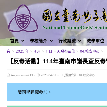
跳
轉
至
主
要
內
首頁
學校簡介
行政組織
教學單位
容
>
2025 年
>
4 月
>
1 日
>
A.發布單位
>
04.校安中心
>
【反毒活動】114年臺南市議長盃反
Post
Post
Post
tngsmoomin213
2025-04-01
_置頂公告
/
04.校安中心
author:
published:
category:
請同學踴躍參加。