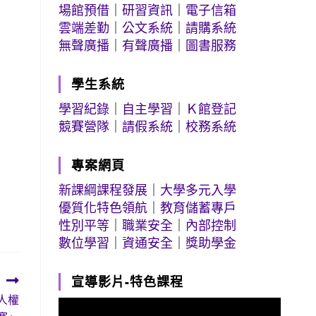
場館預借
｜
研習資訊
｜
電子信箱
雲端差勤
｜
公文系統
｜
請購系統
無聲廣播
｜
有聲廣播
｜
圖書服務
學生系統
學習紀錄
｜
自主學習
｜
Ｋ館登記
競賽營隊
｜
請假系統
｜
校務系統
專案網頁
新課綱課程發展
｜
大學多元入學
優質化特色領航
｜
教育儲蓄專戶
性別平等
｜
職業安全
｜
內部控制
數位學習
｜
資通安全
｜
獎助學金
宣導影片-特色課程
人權