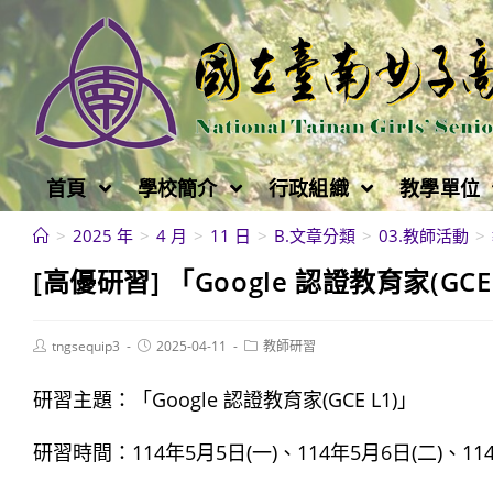
跳
轉
至
主
要
內
首頁
學校簡介
行政組織
教學單位
容
>
2025 年
>
4 月
>
11 日
>
B.文章分類
>
03.教師活動
>
[高優研習] 「Google 認證教育家(GC
Post
Post
Post
tngsequip3
2025-04-11
教師研習
author:
published:
category:
研習主題：「Google 認證教育家(GCE L1)」
研習時間：114年5月5日(一)、114年5月6日(二)、1