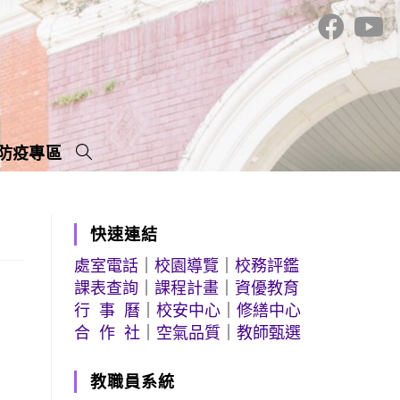
防疫專區
快速連結
處室電話
｜
校園導覽
｜
校務評鑑
課表查詢
｜
課程計畫
｜
資優教育
行 事 曆
｜
校安中心
｜
修繕中心
合 作 社
｜
空氣品質
｜
教師甄選
教職員系統