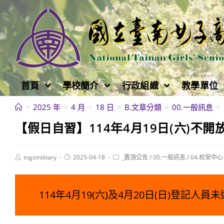
跳
轉
至
主
要
內
首頁
學校簡介
行政組織
教學單位
容
>
2025 年
>
4 月
>
18 日
>
B.文章分類
>
00.一般訊息
>
【假日自習】114年4月19日(六)不開
Post
Post
Post
tngsmilitary
2025-04-18
_置頂公告
/
00.一般訊息
/
04.校安中心
author:
published:
category:
114年4月19(六)及4月20日(日)登記人