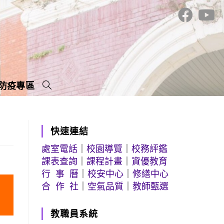
防疫專區
快速連結
處室電話
｜
校園導覽
｜
校務評鑑
課表查詢
｜
課程計畫
｜
資優教育
行 事 曆
｜
校安中心
｜
修繕中心
合 作 社
｜
空氣品質
｜
教師甄選
教職員系統