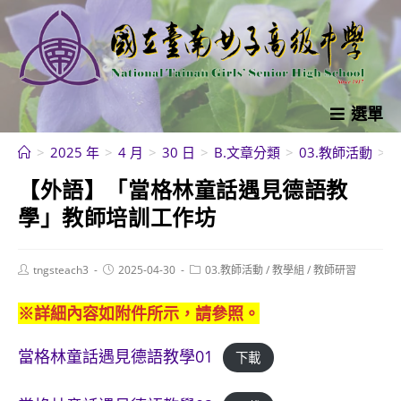
跳
轉
至
主
要
選單
內
>
2025 年
>
4 月
>
30 日
>
B.文章分類
>
03.教師活動
>
容
【外語】「當格林童話遇見德語教
學」教師培訓工作坊
Post
Post
Post
tngsteach3
2025-04-30
03.教師活動
/
教學組
/
教師研習
author:
published:
category:
※詳細內容如附件所示，請參照。
當格林童話遇見德語教學01
下載