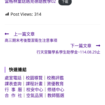
當格林童話遇見德語教學02
下載
Post Views:
314
上一篇文章
Read
高三期末考後整潔衛生注意事項
more
下一篇文章
articles
行天宮醫學系學生助學金~114.08.29止
快速連結
處室電話
｜
校園導覽
｜
校務評鑑
課表查詢
｜
課程計畫
｜
資優教育
行 事 曆
｜
校安中心
｜
修繕中心
合 作 社
｜
空氣品質
｜
教師甄選