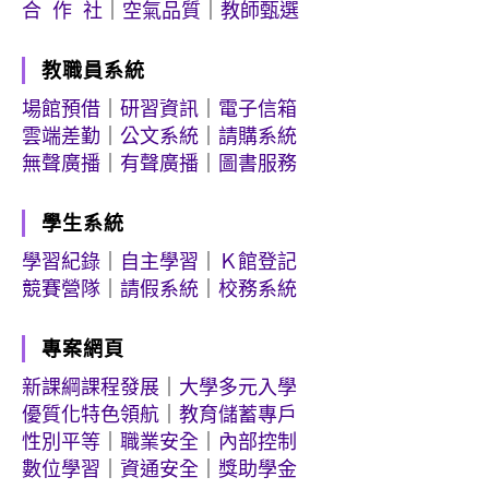
合 作 社
｜
空氣品質
｜
教師甄選
教職員系統
場館預借
｜
研習資訊
｜
電子信箱
雲端差勤
｜
公文系統
｜
請購系統
無聲廣播
｜
有聲廣播
｜
圖書服務
學生系統
學習紀錄
｜
自主學習
｜
Ｋ館登記
競賽營隊
｜
請假系統
｜
校務系統
專案網頁
新課綱課程發展
｜
大學多元入學
優質化特色領航
｜
教育儲蓄專戶
性別平等
｜
職業安全
｜
內部控制
數位學習
｜
資通安全
｜
獎助學金