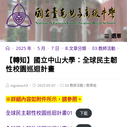
跳
轉
至
主
要
選單
內
>
2025 年
>
5 月
>
7 日
>
B.文章分類
>
03.教師活動
>
【
容
【轉知】國立中山大學：全球民主韌
性校園巡迴計畫
Post
Post
Post
tngsteach3
2025-05-07
03.教師活動
/
教學組
author:
published:
category:
※詳細內容如附件所示，請參照。
全球民主韌性校園巡迴計畫01
下載