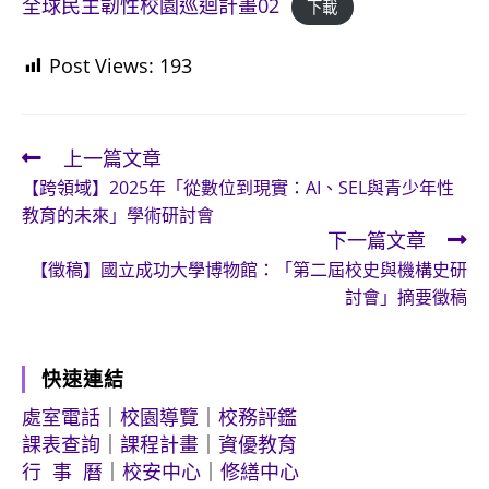
全球民主韌性校園巡迴計畫02
下載
Post Views:
193
上一篇文章
Read
【跨領域】2025年「從數位到現實：AI、SEL與青少年性
more
教育的未來」學術研討會
articles
下一篇文章
【徵稿】國立成功大學博物館：「第二屆校史與機構史研
討會」摘要徵稿
快速連結
處室電話
｜
校園導覽
｜
校務評鑑
課表查詢
｜
課程計畫
｜
資優教育
行 事 曆
｜
校安中心
｜
修繕中心