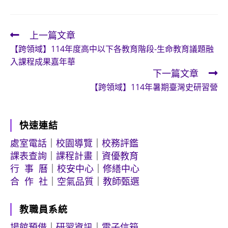
上一篇文章
Read
【跨領域】114年度高中以下各教育階段-生命教育議題融
more
入課程成果嘉年華
articles
下一篇文章
【跨領域】114年暑期臺灣史研習營
快速連結
處室電話
｜
校園導覽
｜
校務評鑑
課表查詢
｜
課程計畫
｜
資優教育
行 事 曆
｜
校安中心
｜
修繕中心
合 作 社
｜
空氣品質
｜
教師甄選
教職員系統
場館預借
｜
研習資訊
｜
電子信箱