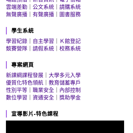
雲端差勤
｜
公文系統
｜
請購系統
無聲廣播
｜
有聲廣播
｜
圖書服務
學生系統
學習紀錄
｜
自主學習
｜
Ｋ館登記
競賽營隊
｜
請假系統
｜
校務系統
專案網頁
新課綱課程發展
｜
大學多元入學
優質化特色領航
｜
教育儲蓄專戶
性別平等
｜
職業安全
｜
內部控制
數位學習
｜
資通安全
｜
獎助學金
宣導影片-特色課程