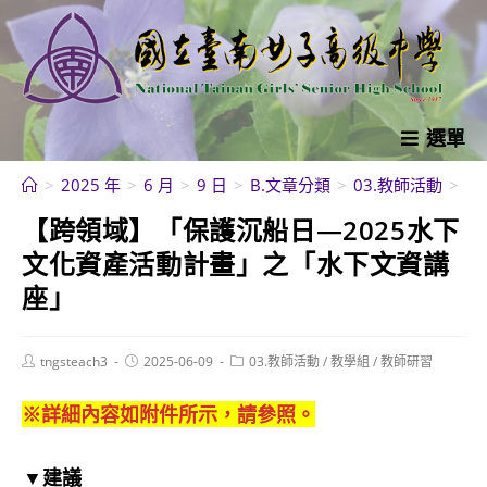
跳
轉
至
主
要
選單
內
>
2025 年
>
6 月
>
9 日
>
B.文章分類
>
03.教師活動
>
教
容
【跨領域】「保護沉船日—2025水下
文化資產活動計畫」之「水下文資講
座」
Post
Post
Post
tngsteach3
2025-06-09
03.教師活動
/
教學組
/
教師研習
author:
published:
category:
※詳細內容如附件所示，請參照。
▼建議