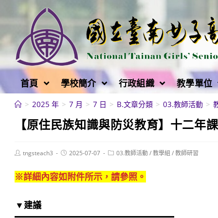
跳
轉
至
主
要
內
首頁
學校簡介
行政組織
教學單位
容
>
2025 年
>
7 月
>
7 日
>
B.文章分類
>
03.教師活動
>
【原住民族知識與防災教育】十二年
Post
Post
Post
tngsteach3
2025-07-07
03.教師活動
/
教學組
/
教師研習
author:
published:
category:
※詳細內容如附件所示，請參照。
▼建議