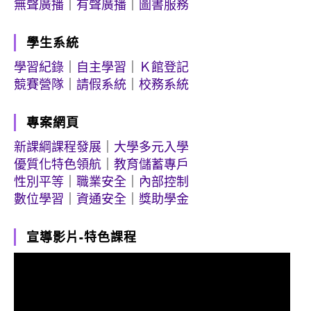
無聲廣播
｜
有聲廣播
｜
圖書服務
學生系統
學習紀錄
｜
自主學習
｜
Ｋ館登記
競賽營隊
｜
請假系統
｜
校務系統
專案網頁
新課綱課程發展
｜
大學多元入學
優質化特色領航
｜
教育儲蓄專戶
性別平等
｜
職業安全
｜
內部控制
數位學習
｜
資通安全
｜
獎助學金
宣導影片-特色課程