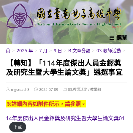
跳
轉
至
主
要
選單
內
>
2025 年
>
7 月
>
9 日
>
B.文章分類
>
03.教師活動
>
【
容
【轉知】「114年度傑出人員金鐸獎
及研究生暨大學生論文獎」遴選事宜
Post
Post
Post
tngsteach3
2025-07-09
03.教師活動
/
教學組
author:
published:
category:
※詳細內容如附件所示，請參照。
14年度傑出人員金鐸獎及研究生暨大學生論文獎01
下載