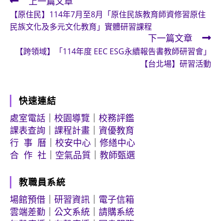
上一篇文章
Read
【原住民】114年7月至8月「原住民族教育師資修習原住
more
民族文化及多元文化教育」實體研習課程
articles
下一篇文章
【跨領域】「114年度 EEC ESG永續報告書教師研習會」
【台北場】研習活動
快速連結
處室電話
｜
校園導覽
｜
校務評鑑
課表查詢
｜
課程計畫
｜
資優教育
行 事 曆
｜
校安中心
｜
修繕中心
合 作 社
｜
空氣品質
｜
教師甄選
教職員系統
場館預借
｜
研習資訊
｜
電子信箱
雲端差勤
｜
公文系統
｜
請購系統