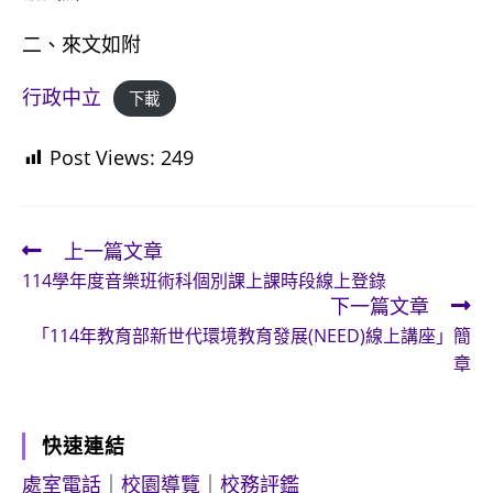
二、來文如附
行政中立
下載
Post Views:
249
上一篇文章
Read
114學年度音樂班術科個別課上課時段線上登錄
more
下一篇文章
articles
「114年教育部新世代環境教育發展(NEED)線上講座」簡
章
快速連結
處室電話
｜
校園導覽
｜
校務評鑑