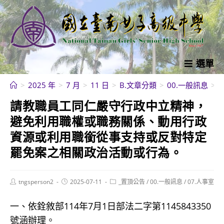
跳
轉
至
主
要
選單
內
>
2025 年
>
7 月
>
11 日
>
B.文章分類
>
00.一般訊息
>
容
請教職員工同仁嚴守行政中立精神，
避免利用職權或職務關係、動用行政
資源或利用職銜從事支持或反對特定
罷免案之相關政治活動或行為。
Post
Post
Post
tngsperson2
2025-07-11
_置頂公告
/
00.一般訊息
/
07.人事室
author:
published:
category:
一、依銓敘部114年7月1日部法二字第1145843350
號涵辦理。