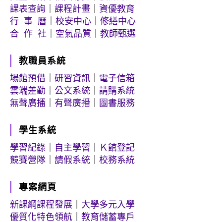
課表查詢
｜
課程計畫
｜
資優教育
行 事 曆
｜
校安中心
｜
修繕中心
合 作 社
｜
空氣品質
｜
教師甄選
教職員系統
場館預借
｜
研習資訊
｜
電子信箱
雲端差勤
｜
公文系統
｜
請購系統
無聲廣播
｜
有聲廣播
｜
圖書服務
學生系統
學習紀錄
｜
自主學習
｜
Ｋ館登記
競賽營隊
｜
請假系統
｜
校務系統
專案網頁
新課綱課程發展
｜
大學多元入學
優質化特色領航
｜
教育儲蓄專戶