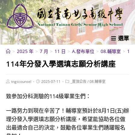
跳
轉
至
主
要
選單
內
>
2025 年
>
7 月
>
11 日
>
A.發布單位
>
08.輔導室
>
1
容
114年分發入學選填志願分析講座
Post
Post
Post
tngscounsel
2025-07-11
_置頂公告
/
08.輔導室
author:
published:
category:
致參加分科測驗的114級畢業生們：
一路努力到現在辛苦了！輔導室預計於8月1日(五)辦
理分發入學選填志願分析講座，希望能協助各位做
出最適合自己的決定，鼓勵各位畢業生們踴躍報名