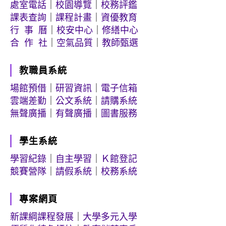
處室電話
｜
校園導覽
｜
校務評鑑
課表查詢
｜
課程計畫
｜
資優教育
行 事 曆
｜
校安中心
｜
修繕中心
合 作 社
｜
空氣品質
｜
教師甄選
教職員系統
場館預借
｜
研習資訊
｜
電子信箱
雲端差勤
｜
公文系統
｜
請購系統
無聲廣播
｜
有聲廣播
｜
圖書服務
學生系統
學習紀錄
｜
自主學習
｜
Ｋ館登記
競賽營隊
｜
請假系統
｜
校務系統
專案網頁
新課綱課程發展
｜
大學多元入學