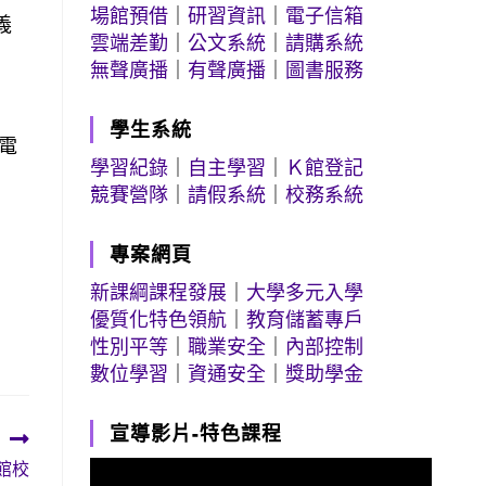
場館預借
｜
研習資訊
｜
電子信箱
義
雲端差勤
｜
公文系統
｜
請購系統
網
無聲廣播
｜
有聲廣播
｜
圖書服務
學生系統
)電
學習紀錄
｜
自主學習
｜
Ｋ館登記
競賽營隊
｜
請假系統
｜
校務系統
專案網頁
新課綱課程發展
｜
大學多元入學
優質化特色領航
｜
教育儲蓄專戶
性別平等
｜
職業安全
｜
內部控制
數位學習
｜
資通安全
｜
獎助學金
宣導影片-特色課程
公館校