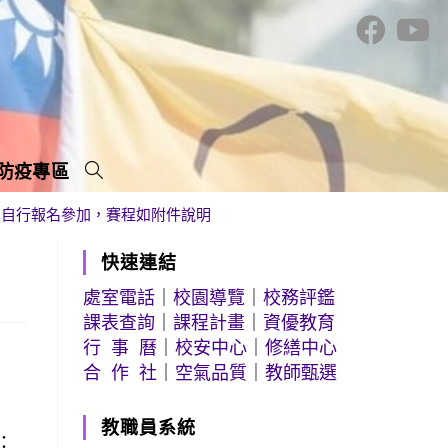
防疫專區
學自行報名參加，賽程如附件說明
快速連結
處室電話
｜
校園導覽
｜
校務評鑑
課表查詢
｜
課程計畫
｜
資優教育
行 事 曆
｜
校安中心
｜
修繕中心
合 作 社
｜
空氣品質
｜
教師甄選
教職員系統
：