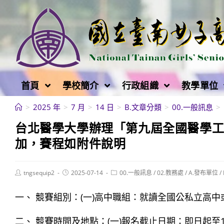
跳
轉
至
主
要
內
首頁
學校簡介
行政組織
教學單位
容
>
2025 年
>
7 月
>
14 日
>
B.文章分類
>
00.一般訊息
>
台北醫學大學辦理「第九屆全國醫學
加，賽程如附件說明
Post
Post
Post
tngsequip2
2025-07-14
00.一般訊息
/
02.教務處
/
A.發布單位
/
author:
published:
category:
一、 競賽組別：(一)高中職組：就讀全國公私立高
二、 競賽時間及地點：(一)報名截止日期：即日起至11