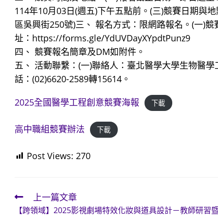
114年10月03日(週五)下午五點前。(三)競賽日期與
區吳興街250號)三、 報名方式：限網路報名。(一)競賽網站：htt
址：https://forms.gle/YdUVDayXYpdtPunz9
四、 競賽報名簡章及DM如附件。
五、 活動聯繫：(一)聯絡人：臺北醫學大學生物醫學工程學系 
話：(02)6620-2589轉15614。
2025全國醫學工程創意競賽海報
下載
高中職組競賽辦法
下載
Post Views:
270
上一篇文章
Read
【跨領域】2025影視劇場特效化妝與道具設計－教師研習
more