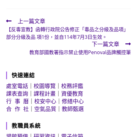
上一篇文章
Read
【反毒宣教】函轉行政院公告修正「毒品之分級及品項」
more
部分分級及品 項1份，並自114年7月3日生效。
articles
下一篇文章
教育部國教署指示禁止使用Penoval品牌觸控筆
快速連結
處室電話
｜
校園導覽
｜
校務評鑑
課表查詢
｜
課程計畫
｜
資優教育
行 事 曆
｜
校安中心
｜
修繕中心
合 作 社
｜
空氣品質
｜
教師甄選
教職員系統
場館預借
｜
研習資訊
｜
電子信箱