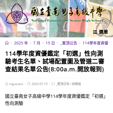
跳
轉
至
主
要
選單
內
>
2025 年
>
7 月
>
15 日
>
_置頂公告
>
114學年度資優鑑
容
114學年度資優鑑定「初選」性向測
驗考生名單、試場配置圖及管道二審
查結果名單公告(8:00a.m.開放報到)
Post
Post
Post
tngsexam
2025-07-15
_置頂公告
/
試務組
author:
published:
category:
國立臺南女子高級中學114學年度資優鑑定「初選」
性向測驗