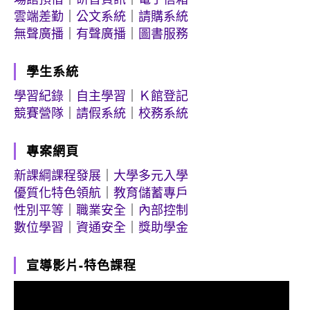
雲端差勤
｜
公文系統
｜
請購系統
無聲廣播
｜
有聲廣播
｜
圖書服務
學生系統
學習紀錄
｜
自主學習
｜
Ｋ館登記
競賽營隊
｜
請假系統
｜
校務系統
專案網頁
新課綱課程發展
｜
大學多元入學
優質化特色領航
｜
教育儲蓄專戶
性別平等
｜
職業安全
｜
內部控制
數位學習
｜
資通安全
｜
獎助學金
宣導影片-特色課程