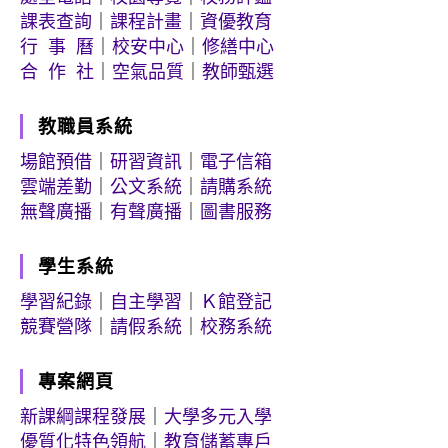
課表查詢
｜
課程計畫
｜
資優教育
行 事 曆
｜
校安中心
｜
修繕中心
合 作 社
｜
空氣品質
｜
教師甄選
教職員系統
場館預借
｜
研習資訊
｜
電子信箱
雲端差勤
｜
公文系統
｜
請購系統
無聲廣播
｜
有聲廣播
｜
圖書服務
學生系統
學習紀錄
｜
自主學習
｜
Ｋ館登記
競賽營隊
｜
請假系統
｜
校務系統
專案網頁
新課綱課程發展
｜
大學多元入學
優質化特色領航
｜
教育儲蓄專戶