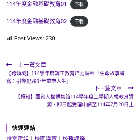
114年度金融基礎教育01
下載
114年度金融基礎教育02
下載
Post Views:
230
上一篇文章
Read
【跨領域】114學年度矯正教育培力課程「生命故事書
more
寫：引導犯罪少年重塑人生」
articles
下一篇文章
【轉知】國家人權博物館114學年度上學期人權教育資
源，即日起受理申請至114年7月20日止
快速連結
處室電話
｜
校園導覽
｜
校務評鑑