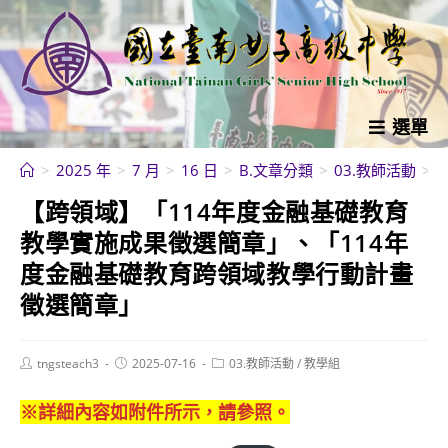
跳
轉
至
主
要
選單
內
>
2025 年
>
7 月
>
16 日
>
B.文章分類
>
03.教師活動
>
容
【跨領域】「114年度金融基礎教育
教學實施成果徵選簡章」、「114年
度金融基礎教育跨領域教學行動計畫
徵選簡章」
Post
Post
Post
tngsteach3
2025-07-16
03.教師活動
/
教學組
author:
published:
category:
※詳細內容如附件所示，請參照。