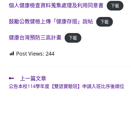
個人健康檢查資料蒐集處理及利用同意書
下載
鼓勵公教健檢上傳「健康存摺」說帖
下載
健康台灣預防三高計畫
下載
Post Views:
244
上一篇文章
Read
公告本校114學年度【雙語實驗班】申請入班比序後順位
more
articles