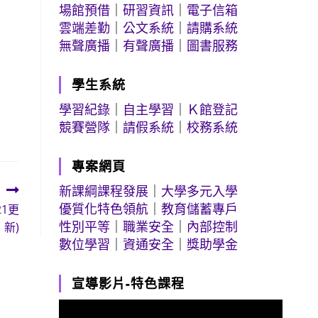
場館預借
｜
研習資訊
｜
電子信箱
雲端差勤
｜
公文系統
｜
請購系統
無聲廣播
｜
有聲廣播
｜
圖書服務
學生系統
學習紀錄
｜
自主學習
｜
Ｋ館登記
競賽營隊
｜
請假系統
｜
校務系統
專案網頁
新課綱課程發展
｜
大學多元入學
優質化特色領航
｜
教育儲蓄專戶
1更
性別平等
｜
職業安全
｜
內部控制
新)
數位學習
｜
資通安全
｜
獎助學金
宣導影片-特色課程