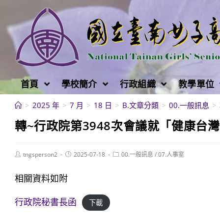
跳
轉
至
主
要
內
首頁
學校簡介
行政組織
教學單位
容
>
2025 年
>
7 月
>
18 日
>
B.文章分類
>
00.一般訊息
>
轉~行政院第3948次會議就「健康台灣
Post
Post
Post
tngsperson2
2025-07-18
00.一般訊息
/
07.人事室
author:
published:
category:
相關資料如附
行政院秘書長函
下載