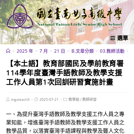
跳
轉
至
主
要
選單
內
>
2025 年
>
7 月
>
21 日
>
B.文章分類
>
03.教師活動
>
容
【本土語】教育部國民及學前教育署
114學年度臺灣手語教師及教學支援
工作人員第1次回訓研習實施計畫
Post
Post
Post
tngsteach3
2025-07-21
教學組
/
教師研習
author:
published:
category:
一、為提升臺灣手語教師及教學支援工作人員之專
業知能，增進臺灣手語教師及教學支援工作人員之
教學品質，以落實臺灣手語課程與教學及聾人文化