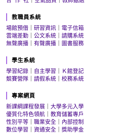
合 作 社
｜
空氣品質
｜
教師甄選
教職員系統
場館預借
｜
研習資訊
｜
電子信箱
雲端差勤
｜
公文系統
｜
請購系統
無聲廣播
｜
有聲廣播
｜
圖書服務
學生系統
學習紀錄
｜
自主學習
｜
Ｋ館登記
競賽營隊
｜
請假系統
｜
校務系統
專案網頁
新課綱課程發展
｜
大學多元入學
優質化特色領航
｜
教育儲蓄專戶
性別平等
｜
職業安全
｜
內部控制
數位學習
｜
資通安全
｜
獎助學金