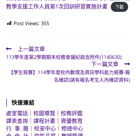
教學支援工作人員第1次回訓研習實施計畫
下載
Post Views:
355
上一篇文章
Read
113學年度第2學期期末校務會議紀錄及附件(1140630)
more
下一篇文章
articles
【學生競賽】114學年度校內數理及資訊學科能力競賽-報
名確認(請有報名考生入內確認資料)
快速連結
處室電話
｜
校園導覽
｜
校務評鑑
課表查詢
｜
課程計畫
｜
資優教育
行 事 曆
｜
校安中心
｜
修繕中心