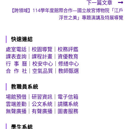
下一篇文章
articles
【跨領域】114學年度館際合作—國立故宮博物院「江戶
浮世之美」專題演講及特展導覽
快速連結
處室電話
｜
校園導覽
｜
校務評鑑
課表查詢
｜
課程計畫
｜
資優教育
行 事 曆
｜
校安中心
｜
修繕中心
合 作 社
｜
空氣品質
｜
教師甄選
教職員系統
場館預借
｜
研習資訊
｜
電子信箱
雲端差勤
｜
公文系統
｜
請購系統
無聲廣播
｜
有聲廣播
｜
圖書服務
學生系統