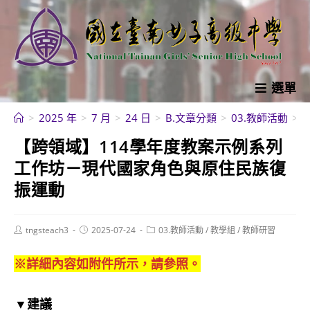
跳
轉
至
主
要
選單
內
>
2025 年
>
7 月
>
24 日
>
B.文章分類
>
03.教師活動
>
容
【跨領域】114學年度教案示例系列
工作坊－現代國家角色與原住民族復
振運動
Post
Post
Post
tngsteach3
2025-07-24
03.教師活動
/
教學組
/
教師研習
author:
published:
category:
※詳細內容如附件所示，請參照。
▼建議