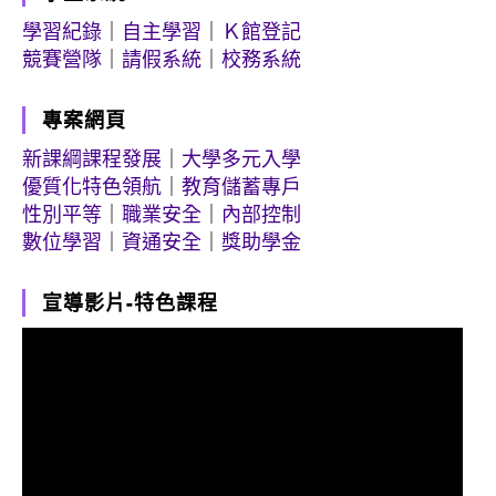
學習紀錄
｜
自主學習
｜
Ｋ館登記
競賽營隊
｜
請假系統
｜
校務系統
專案網頁
新課綱課程發展
｜
大學多元入學
優質化特色領航
｜
教育儲蓄專戶
性別平等
｜
職業安全
｜
內部控制
數位學習
｜
資通安全
｜
獎助學金
宣導影片-特色課程