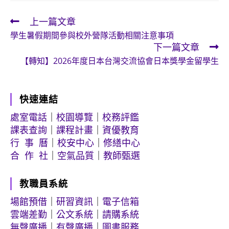
上一篇文章
Read
學生暑假期間參與校外營隊活動相關注意事項
more
下一篇文章
articles
【轉知】2026年度日本台灣交流協會日本獎學金留學生
快速連結
處室電話
｜
校園導覽
｜
校務評鑑
課表查詢
｜
課程計畫
｜
資優教育
行 事 曆
｜
校安中心
｜
修繕中心
合 作 社
｜
空氣品質
｜
教師甄選
教職員系統
場館預借
｜
研習資訊
｜
電子信箱
雲端差勤
｜
公文系統
｜
請購系統
無聲廣播
｜
有聲廣播
｜
圖書服務