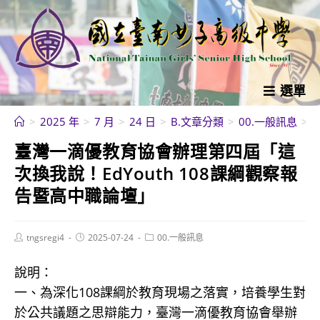
跳
轉
至
主
要
選單
內
>
2025 年
>
7 月
>
24 日
>
B.文章分類
>
00.一般訊息
>
容
臺灣一滴優教育協會辦理第四屆「這
次換我說！EdYouth 108課綱觀察報
告暨高中職論壇」
Post
Post
Post
tngsregi4
2025-07-24
00.一般訊息
author:
published:
category:
說明：
一、為深化108課綱於教育現場之落實，培養學生對
於公共議題之思辯能力，臺灣一滴優教育協會舉辦