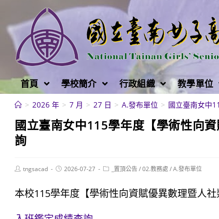
跳
轉
至
主
要
內
首頁
學校簡介
行政組織
教學單位
容
>
2026 年
>
7 月
>
27 日
>
A.發布單位
>
國立臺南女中1
國立臺南女中115學年度【學術性向
詢
Post
Post
Post
tngsacad
2026-07-27
_置頂公告
/
02.教務處
/
A.發布單位
author:
published:
category:
本校115學年度【學術性向資賦優異數理暨人
入班鑑定成績查詢