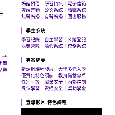
場館預借
｜
研習資訊
｜
電子信箱
雲端差勤
｜
公文系統
｜
請購系統
生
無聲廣播
｜
有聲廣播
｜
圖書服務
學生系統
學習紀錄
｜
自主學習
｜
Ｋ館登記
競賽營隊
｜
請假系統
｜
校務系統
專案網頁
育關
新課綱課程發展
｜
大學多元入學
活動
優質化特色領航
｜
教育儲蓄專戶
性別平等
｜
職業安全
｜
內部控制
數位學習
｜
資通安全
｜
獎助學金
宣導影片-特色課程