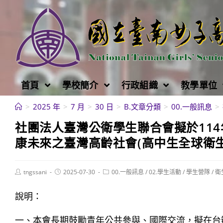
跳
轉
至
主
要
內
首頁
學校簡介
行政組織
教學單位
容
>
2025 年
>
7 月
>
30 日
>
B.文章分類
>
00.一般訊息
>
社團法人臺灣公衛學生聯合會擬於114年
康未來之臺灣高齡社會(高中生全球衛
Post
Post
Post
tngssani
2025-07-30
00.一般訊息
/
02.學生活動
/
學生營隊
/
衛
author:
published:
category:
說明：
一、本會長期鼓勵青年公共參與、國際交流，擬在台