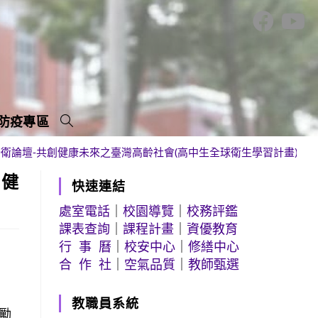
防疫專區
太公衛論壇-共創健康未來之臺灣高齡社會(高中生全球衛生學習計畫)」
創健
快速連結
處室電話
｜
校園導覽
｜
校務評鑑
課表查詢
｜
課程計畫
｜
資優教育
行 事 曆
｜
校安中心
｜
修繕中心
合 作 社
｜
空氣品質
｜
教師甄選
教職員系統
勵