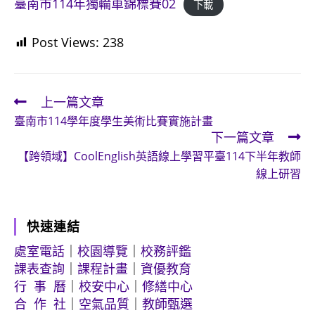
臺南市114年獨輪車錦標賽02
下載
Post Views:
238
上一篇文章
Read
臺南市114學年度學生美術比賽實施計畫
more
下一篇文章
articles
【跨領域】CoolEnglish英語線上學習平臺114下半年教師
線上研習
快速連結
處室電話
｜
校園導覽
｜
校務評鑑
課表查詢
｜
課程計畫
｜
資優教育
行 事 曆
｜
校安中心
｜
修繕中心
合 作 社
｜
空氣品質
｜
教師甄選