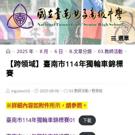
跳
轉
至
主
要
選單
內
>
2025 年
>
8 月
>
6 日
>
B.文章分類
>
03.教師活動
>
【
容
【跨領域】臺南市114年獨輪車錦標
賽
Post
Post
Post
tngsteach3
2025-08-06
03.教師活動
/
教學組
author:
published:
category:
※詳細內容如附件所示，請參照。
臺南市114年獨輪車錦標賽01
下載