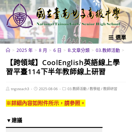
跳
轉
至
主
要
選單
內
>
2025 年
>
8 月
>
6 日
>
B.文章分類
>
03.教師活動
>
教
容
【跨領域】CoolEnglish英語線上學
習平臺114下半年教師線上研習
Post
Post
Post
tngsteach3
2025-08-06
03.教師活動
/
教學組
/
教師研習
author:
published:
category:
※詳細內容如附件所示，請參照。
▼建議