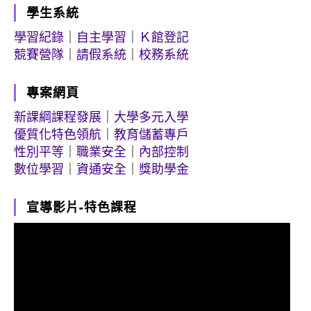
學生系統
學習紀錄
｜
自主學習
｜
Ｋ館登記
競賽營隊
｜
請假系統
｜
校務系統
專案網頁
新課綱課程發展
｜
大學多元入學
優質化特色領航
｜
教育儲蓄專戶
性別平等
｜
職業安全
｜
內部控制
數位學習
｜
資通安全
｜
獎助學金
宣導影片-特色課程