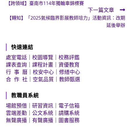
【跨領域】臺南市114年獨輪車錦標賽
more
下一篇文章
articles
【轉知】「2025氣候臨界影展教師培力」活動資訊：改期
延後舉辦
快速連結
處室電話
｜
校園導覽
｜
校務評鑑
課表查詢
｜
課程計畫
｜
資優教育
行 事 曆
｜
校安中心
｜
修繕中心
合 作 社
｜
空氣品質
｜
教師甄選
教職員系統
場館預借
｜
研習資訊
｜
電子信箱
雲端差勤
｜
公文系統
｜
請購系統
無聲廣播
｜
有聲廣播
｜
圖書服務