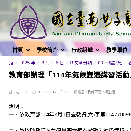
跳
轉
至
主
要
內
首頁
學校簡介
行政組織
教學單位
容
>
2025 年
>
8 月
>
6 日
>
B.文章分類
>
00.一般訊息
>
教育部辦理「114年氣候變遷講習活動
Post
Post
Post
tngssani
2025-08-06
00.一般訊息
/
教師研習
/
衛生組
author:
published:
category:
說明：
一、依教育部114年8月1日臺教資(六)字第1142700
二、為協助教師將氣候變遷議題有效融入教學課程，