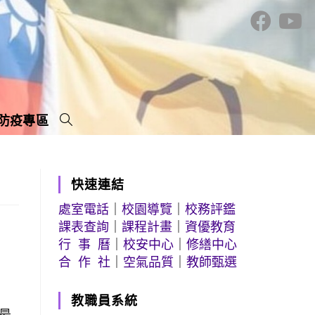
防疫專區
快速連結
處室電話
｜
校園導覽
｜
校務評鑑
課表查詢
｜
課程計畫
｜
資優教育
行 事 曆
｜
校安中心
｜
修繕中心
合 作 社
｜
空氣品質
｜
教師甄選
教職員系統
最