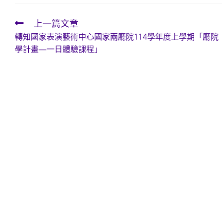
上一篇文章
Read
轉知國家表演藝術中心國家兩廳院114學年度上學期「廳院
more
學計畫—一日體驗課程」
articles