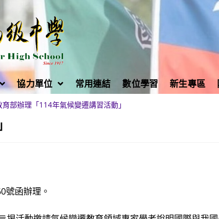
協力單位
常用連結
數位學習
新生專區
教育部辦理「114年氣候變遷講習活動」
」
960號函辦理。
旨揭活動邀請氣候變遷教育領域專家學者說明國際與我國