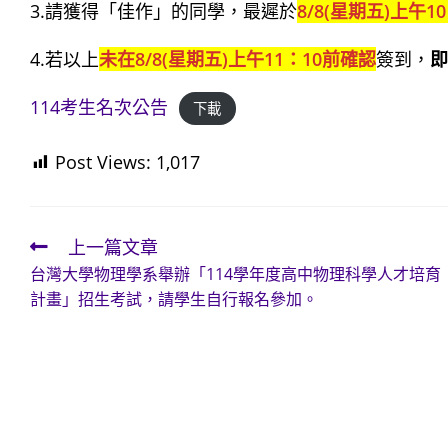
3.請獲得「佳作」的同學，最遲於
8/8(星期五)上午1
4.若以上
未在8/8(星期五)上午11：10前確認
簽到，
即
114考生名次公告
下載
Post Views:
1,017
上一篇文章
Read
台灣大學物理學系舉辦「114學年度高中物理科學人才培育
more
計畫」招生考試，請學生自行報名參加。
articles