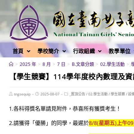
跳
轉
至
主
要
內
首頁
學校簡介
行政組織
教學單位
容
>
2025 年
>
8 月
>
7 日
>
B.文章分類
>
02.學生活動
>
【學生競賽】114學年度校內數理及資
Post
Post
Post
tngsequip
2025-08-07
_置頂公告
/
02.學生活動
/
學生競賽
/
設
author:
published:
category:
1.各科得獎名單請見附件，恭喜所有獲獎考生！
2.請獲得「優勝」的同學，最遲於
8/8(星期五)上午0