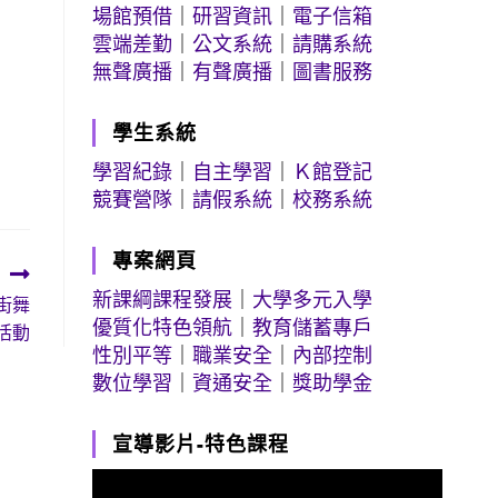
場館預借
｜
研習資訊
｜
電子信箱
雲端差勤
｜
公文系統
｜
請購系統
無聲廣播
｜
有聲廣播
｜
圖書服務
學生系統
學習紀錄
｜
自主學習
｜
Ｋ館登記
競賽營隊
｜
請假系統
｜
校務系統
專案網頁
新課綱課程發展
｜
大學多元入學
街舞
優質化特色領航
｜
教育儲蓄專戶
活動
性別平等
｜
職業安全
｜
內部控制
數位學習
｜
資通安全
｜
獎助學金
宣導影片-特色課程