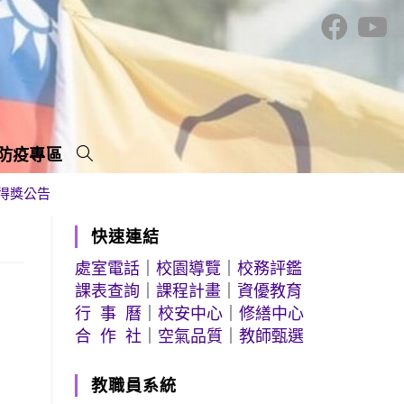
防疫專區
 得獎公告
快速連結
處室電話
｜
校園導覽
｜
校務評鑑
課表查詢
｜
課程計畫
｜
資優教育
行 事 曆
｜
校安中心
｜
修繕中心
合 作 社
｜
空氣品質
｜
教師甄選
教職員系統