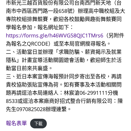
市新光三越百貨股份有限公司台南西門新天地（台
南市中西區西門路一段658號）辦理高中職校組及大
專院校組排舞競賽，歡迎各校鼓勵興趣街舞競賽同
學報名參加，報名網址如下：
https://forms.gle/h46WVG58QJC1TMrs6
（另附件
為報名之QRCODE）或至本局官網搜尋報名。
二、活動當日並辦理「求職防騙、薪資揭示及就業
隱私」計畫宣導活動關園遊會活動，歡迎師生於活
動當日前來共襄盛。
三、近日本案宣傳海報預計同步寄出至各校，再請
貴校協助張貼宣傳為荷。如有賽事及本活動相關問
題再請逕洽本局連絡人：林宸滄06-2991111分機
8533或逕洽本案廠商好招式整合行銷有限公司：陳
先生0970825028辦理連繫。
報名表單
下載