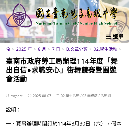
跳
轉
至
主
要
選單
內
>
2025 年
>
8 月
>
7 日
>
B.文章分類
>
02.學生活動
>
臺
容
臺南市政府勞工局辦理114年度「舞
出自信●求職安心」街舞競賽暨園遊
會活動
Post
Post
Post
tngsacti
2025-08-07
02.學生活動
/
03.學務處
/
活動組
author:
published:
category:
說明：
一、賽事辦理時間訂於114年8月30日（六），假本