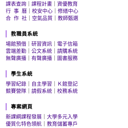
課表查詢
｜
課程計畫
｜
資優教育
行 事 曆
｜
校安中心
｜
修繕中心
合 作 社
｜
空氣品質
｜
教師甄選
教職員系統
場館預借
｜
研習資訊
｜
電子信箱
雲端差勤
｜
公文系統
｜
請購系統
無聲廣播
｜
有聲廣播
｜
圖書服務
學生系統
學習紀錄
｜
自主學習
｜
Ｋ館登記
競賽營隊
｜
請假系統
｜
校務系統
專案網頁
新課綱課程發展
｜
大學多元入學
優質化特色領航
｜
教育儲蓄專戶