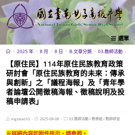
跳
轉
至
主
要
選單
內
>
2025 年
>
8 月
>
8 日
>
B.文章分類
>
03.教師活動
>
教
容
【原住民】114年原住民族教育政策
研討會「原住民族教育的未來：傳承
與創新」之「議程海報」及「青年學
者論壇公開徵稿海報、徵稿說明及投
稿申請表」
Post
Post
Post
tngsteach3
2025-08-08
03.教師活動
/
教學組
/
教師研習
author:
published:
category:
※詳細內容如附件所示，請參照。