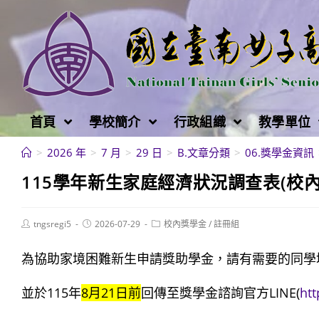
跳
轉
至
主
要
內
首頁
學校簡介
行政組織
教學單位
容
>
2026 年
>
7 月
>
29 日
>
B.文章分類
>
06.獎學金資訊
115學年新生家庭經濟狀況調查表(校
Post
Post
Post
tngsregi5
2026-07-29
校內獎學金
/
註冊組
author:
published:
category:
為協助家境困難新生申請獎助學金，請有需要的同學
並於115年
8月21日前
回傳至獎學金諮詢官方LINE(
htt