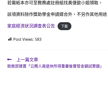
若需紙本亦可至教務處註冊組找黃倢歆小姐領取，
該項資料除作獎助學金申請媒合外，不另作其他用途
家庭經濟狀況調查表公告
下載
Post Views:
583
上一篇文章
Read
銓敘部建置「公務人員退休所得重審後實發金額試算器」
more
articles