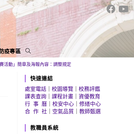
防疫專區
競賽活動」簡章及海報內容：調整規定
快速連結
處室電話
｜
校園導覽
｜
校務評鑑
課表查詢
｜
課程計畫
｜
資優教育
行 事 曆
｜
校安中心
｜
修繕中心
合 作 社
｜
空氣品質
｜
教師甄選
教職員系統