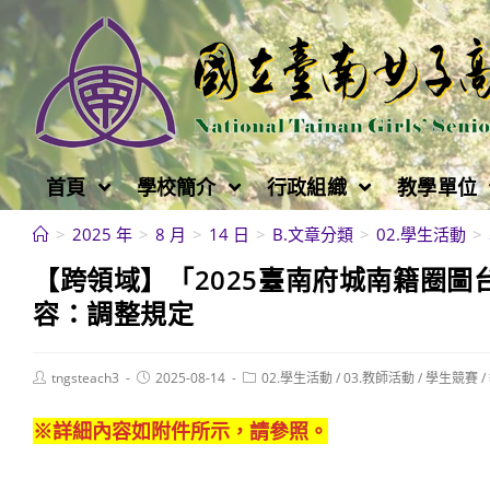
跳
轉
至
主
要
內
首頁
學校簡介
行政組織
教學單位
容
>
2025 年
>
8 月
>
14 日
>
B.文章分類
>
02.學生活動
>
【跨領域】「2025臺南府城南籍圈
容：調整規定
Post
Post
Post
tngsteach3
2025-08-14
02.學生活動
/
03.教師活動
/
學生競賽
/
author:
published:
category:
※詳細內容如附件所示，請參照。