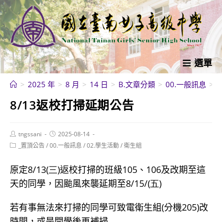
跳
轉
至
主
要
選單
內
>
2025 年
>
8 月
>
14 日
>
B.文章分類
>
00.一般訊息
>
容
8/13返校打掃延期公告
Post
Post
tngssani
2025-08-14
author:
published:
Post
_置頂公告
/
00.一般訊息
/
02.學生活動
/
衛生組
category:
原定8/13
(三
)
返校打掃的班級105、106及改期至這
天的同學，因颱風來襲延期至8/15
/(五
)
若有事無法來打掃的同學可致電衛生組
(
分機
205)
改
時間，或是開學後再補掃