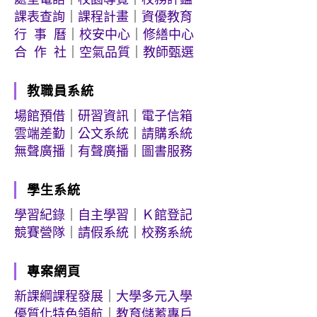
課表查詢
｜
課程計畫
｜
資優教育
行 事 曆
｜
校安中心
｜
修繕中心
合 作 社
｜
空氣品質
｜
教師甄選
教職員系統
場館預借
｜
研習資訊
｜
電子信箱
雲端差勤
｜
公文系統
｜
請購系統
無聲廣播
｜
有聲廣播
｜
圖書服務
學生系統
學習紀錄
｜
自主學習
｜
Ｋ館登記
競賽營隊
｜
請假系統
｜
校務系統
專案網頁
新課綱課程發展
｜
大學多元入學
優質化特色領航
｜
教育儲蓄專戶