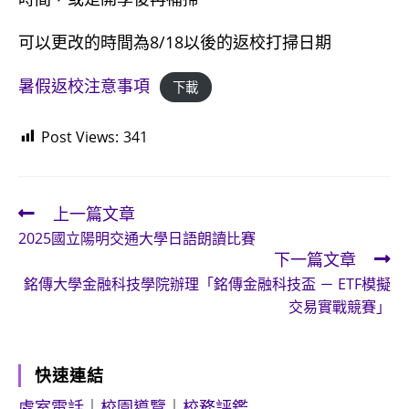
可以更改的時間為8
/18
以後的返校打掃日期
暑假返校注意事項
下載
Post Views:
341
上一篇文章
Read
2025國立陽明交通大學日語朗讀比賽
more
下一篇文章
articles
銘傳大學金融科技學院辦理「銘傳金融科技盃 － ETF模擬
交易實戰競賽」
快速連結
處室電話
｜
校園導覽
｜
校務評鑑