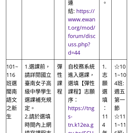
連
。
結:
https://
www.ewan
t.org/mod/
forum/disc
uss.php?
d=44
101~
1.選課前，
彈
自校務系統
1.
☆10
116
請詳閱國立
性
進入選課，
志
1~10
班選
臺南女子高
課
選填【彈性
願
4班:
閩南
級中學學生
程
課程】志願
選
週五
語文
選課補充規
序：
填
第一
之新
定。
https://tng
：
節
生
2.請於選填
s-
11
☆11
時間內上網
tn.k12ea.g
4
1~11