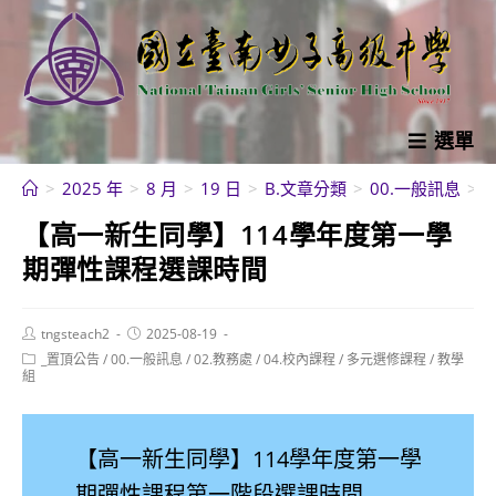
跳
轉
至
主
要
選單
內
>
2025 年
>
8 月
>
19 日
>
B.文章分類
>
00.一般訊息
>
容
【高一新生同學】114學年度第一學
期彈性課程選課時間
Post
Post
tngsteach2
2025-08-19
author:
published:
Post
_置頂公告
/
00.一般訊息
/
02.教務處
/
04.校內課程
/
多元選修課程
/
教學
category:
組
【高一新生同學】114學年度第一學
期彈性課程第一階段選課時間