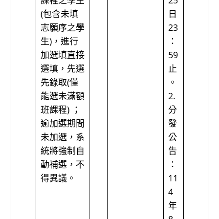
課程之學生
25
(包含未填
日
志願序之學
23
生)，進行
：
加選填直接
59
選填，先選
止
先錄取(僅
。
能選未滿額
2.
班課程) ；
分
逾加選期間
發
未加選，系
公
統將強制自
告
動補選，不
：
得異議。
11
4
年