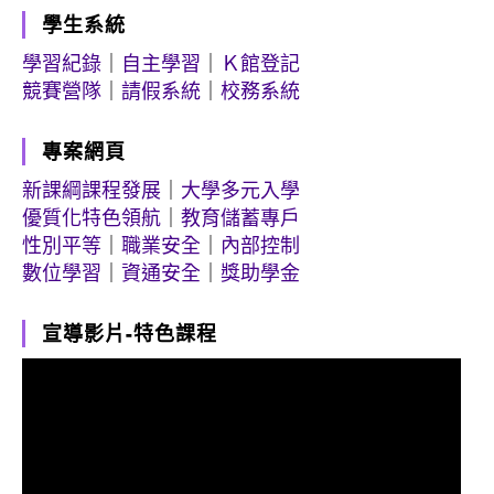
學生系統
學習紀錄
｜
自主學習
｜
Ｋ館登記
競賽營隊
｜
請假系統
｜
校務系統
專案網頁
新課綱課程發展
｜
大學多元入學
優質化特色領航
｜
教育儲蓄專戶
性別平等
｜
職業安全
｜
內部控制
數位學習
｜
資通安全
｜
獎助學金
宣導影片-特色課程