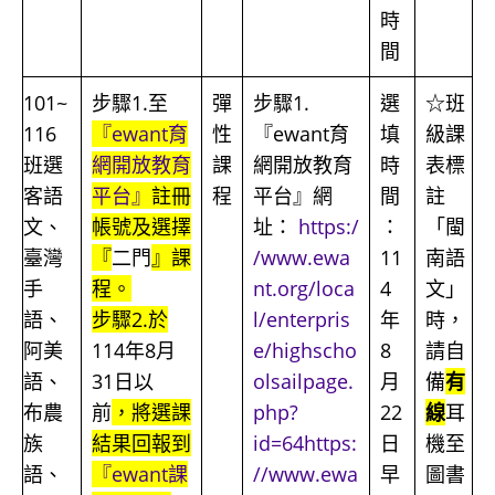
時
間
101~
步驟1.至
彈
步驟1.
選
☆班
116
『ewant育
性
『ewant育
填
級課
班選
網開放教育
課
網開放教育
時
表標
客語
平台』
註冊
程
平台』網
間
註
文、
帳號及選擇
址：
https:/
：
「閩
臺灣
『
二門
』課
/www.ewa
11
南語
手
程。
nt.org/loca
4
文」
語、
步驟2.於
l/enterpris
年
時，
阿美
114年8月
e/highscho
8
請自
語、
31日以
olsailpage.
月
備
有
布農
前
，將選課
php?
22
線
耳
族
結果回報到
id=64https:
日
機至
語、
『ewant課
//www.ewa
早
圖書