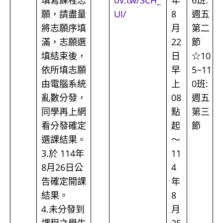
填寫課程志
ov.tw/SCH_
年
6班:
願，請盡量
UI/
8
週五
將志願序填
月
第二
滿，志願選
22
節
填結束後，
日
☆10
依所填志願
早
5~11
由電腦系統
上
0班:
亂數分發，
08
週五
同學再上網
點
第三
看分發確定
起
節
選課結果。
～
3.於 114年
11
8月26日公
4
告確定開課
年
結果。
8
4.未分發到
月