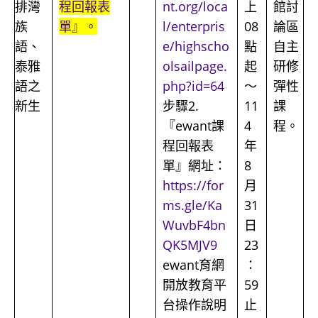
排灣
程回報表
nt.org/loca
上
館討
族
單』
。
l/enterpris
08
論區
語、
e/highscho
點
自主
泰雅
olsailpage.
起
研修
語之
php?id=64
～
彈性
新生
步驟2.
11
課
『ewant課
4
程。
程回報表
年
單』網址：
8
https://for
月
ms.gle/Ka
31
WuvbF4bn
日
QK5MJV9
23
ewant育網
：
開放教育平
59
台操作說明
止