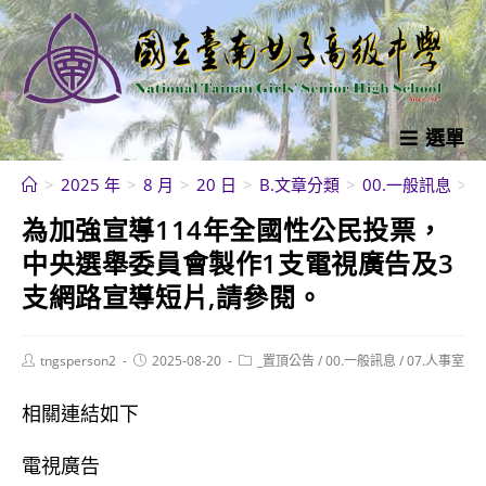
跳
轉
至
主
要
選單
內
>
2025 年
>
8 月
>
20 日
>
B.文章分類
>
00.一般訊息
>
容
為加強宣導114年全國性公民投票，
中央選舉委員會製作1支電視廣告及3
支網路宣導短片,請參閱。
Post
Post
Post
tngsperson2
2025-08-20
_置頂公告
/
00.一般訊息
/
07.人事室
author:
published:
category:
相關連結如下
電視廣告