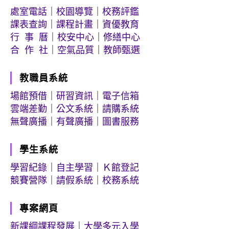
處室電話
｜
校園導覽
｜
校務評鑑
課表查詢
｜
課程計畫
｜
資優教育
行 事 曆
｜
校安中心
｜
修繕中心
合 作 社
｜
空氣品質
｜
教師甄選
教職員系統
場館預借
｜
研習資訊
｜
電子信箱
雲端差勤
｜
公文系統
｜
請購系統
無聲廣播
｜
有聲廣播
｜
圖書服務
學生系統
學習紀錄
｜
自主學習
｜
Ｋ館登記
競賽營隊
｜
請假系統
｜
校務系統
專案網頁
新課綱課程發展
｜
大學多元入學