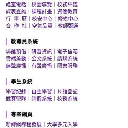
處室電話
｜
校園導覽
｜
校務評鑑
課表查詢
｜
課程計畫
｜
資優教育
行 事 曆
｜
校安中心
｜
修繕中心
合 作 社
｜
空氣品質
｜
教師甄選
教職員系統
場館預借
｜
研習資訊
｜
電子信箱
雲端差勤
｜
公文系統
｜
請購系統
無聲廣播
｜
有聲廣播
｜
圖書服務
學生系統
學習紀錄
｜
自主學習
｜
Ｋ館登記
競賽營隊
｜
請假系統
｜
校務系統
專案網頁
新課綱課程發展
｜
大學多元入學