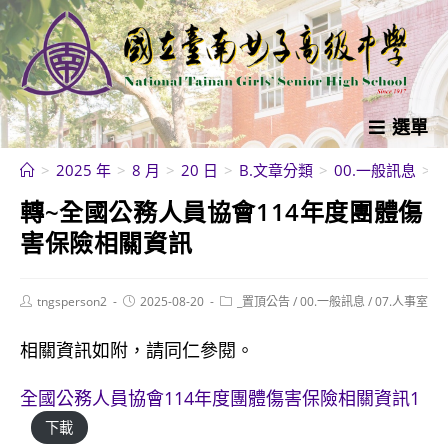
跳
轉
至
主
要
選單
內
>
2025 年
>
8 月
>
20 日
>
B.文章分類
>
00.一般訊息
>
容
轉~全國公務人員協會114年度團體傷
害保險相關資訊
Post
Post
Post
tngsperson2
2025-08-20
_置頂公告
/
00.一般訊息
/
07.人事室
author:
published:
category:
相關資訊如附，請同仁參閱。
全國公務人員協會114年度團體傷害保險相關資訊1
下載