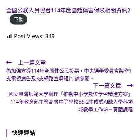
全國公務人員協會114年度團體傷害保險相關資訊2
下載
Post Views:
349
上一篇文章
Read
為加強宣導114年全國性公民投票，中央選舉委員會製作1
more
支電視廣告及3支網路宣導短片,請參閱。
articles
下一篇文章
國立臺灣師範大學辦理「推動中小學數位學習精進方案」
114年教育部主管高級中等學校B5-2生成式AI融入學科領
域教學工作坊－實體課程
快速連結