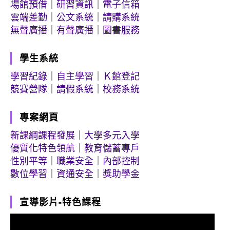
場館預借
｜
研習資訊
｜
電子信箱
雲端差勤
｜
公文系統
｜
請購系統
無聲廣播
｜
有聲廣播
｜
圖書服務
學生系統
學習紀錄
｜
自主學習
｜
Ｋ館登記
競賽營隊
｜
請假系統
｜
校務系統
專案網頁
新課綱課程發展
｜
大學多元入學
優質化特色領航
｜
教育儲蓄專戶
性別平等
｜
職業安全
｜
內部控制
數位學習
｜
資通安全
｜
獎助學金
宣導影片-特色課程