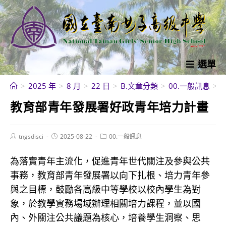
跳
轉
至
主
要
選單
內
>
2025 年
>
8 月
>
22 日
>
B.文章分類
>
00.一般訊息
>
容
教育部青年發展署好政青年培力計畫
Post
Post
Post
tngsdisci
2025-08-22
00.一般訊息
author:
published:
category:
為落實青年主流化，促進青年世代關注及參與公共
事務，教育部青年發展署以向下扎根、培力青年參
與之目標，鼓勵各高級中等學校以校內學生為對
象，於教學實務場域辦理相關培力課程，並以國
內、外關注公共議題為核心，培養學生洞察、思