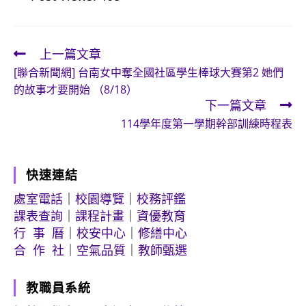
上一篇文章
Read
[聯合新聞網] 台南女中奪全國社區學生棒球大賽第2 她們
more
的故事才要開始 （8/18）
articles
下一篇文章
114學年度第一學期幹部訓練時程表
快速連結
處室電話
｜
校園導覽
｜
校務評鑑
課表查詢
｜
課程計畫
｜
資優教育
行 事 曆
｜
校安中心
｜
修繕中心
合 作 社
｜
空氣品質
｜
教師甄選
教職員系統