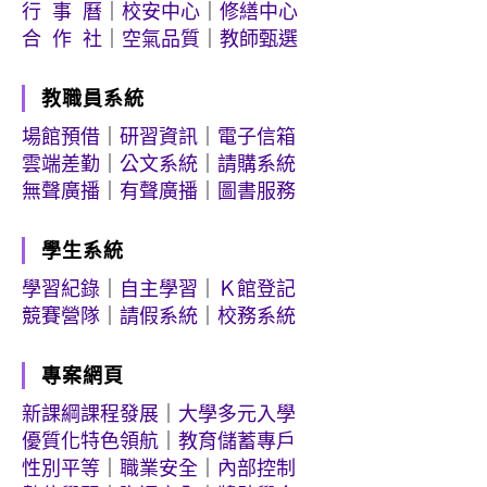
行 事 曆
｜
校安中心
｜
修繕中心
合 作 社
｜
空氣品質
｜
教師甄選
教職員系統
場館預借
｜
研習資訊
｜
電子信箱
雲端差勤
｜
公文系統
｜
請購系統
無聲廣播
｜
有聲廣播
｜
圖書服務
學生系統
學習紀錄
｜
自主學習
｜
Ｋ館登記
競賽營隊
｜
請假系統
｜
校務系統
專案網頁
新課綱課程發展
｜
大學多元入學
優質化特色領航
｜
教育儲蓄專戶
性別平等
｜
職業安全
｜
內部控制