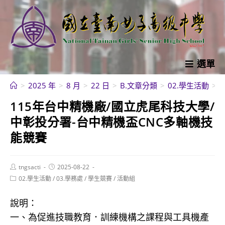
跳
轉
至
主
要
選單
內
>
2025 年
>
8 月
>
22 日
>
B.文章分類
>
02.學生活動
>
容
115年台中精機廠/國立虎尾科技大學/
中彰投分署-台中精機盃CNC多軸機技
能競賽
Post
Post
tngsacti
2025-08-22
author:
published:
Post
02.學生活動
/
03.學務處
/
學生競賽
/
活動組
category:
說明：
一、為促進技職教育．訓練機構之課程與工具機產