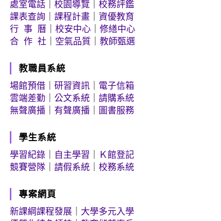
處室電話
｜
校園導覽
｜
校務評鑑
課表查詢
｜
課程計畫
｜
資優教育
行 事 曆
｜
校安中心
｜
修繕中心
合 作 社
｜
空氣品質
｜
教師甄選
教職員系統
場館預借
｜
研習資訊
｜
電子信箱
雲端差勤
｜
公文系統
｜
請購系統
無聲廣播
｜
有聲廣播
｜
圖書服務
學生系統
學習紀錄
｜
自主學習
｜
Ｋ館登記
競賽營隊
｜
請假系統
｜
校務系統
專案網頁
新課綱課程發展
｜
大學多元入學