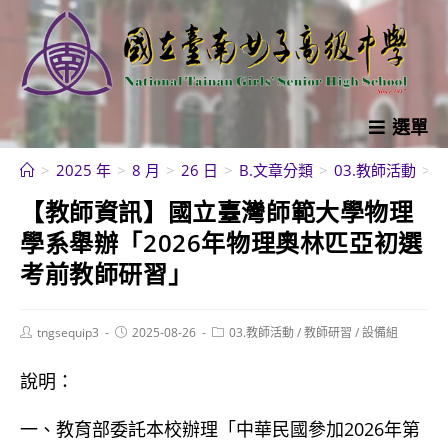
跳
轉
至
主
要
選單
內
>
2025 年
>
8 月
>
26 日
>
B.文章分類
>
03.教師活動
>
容
【教師資訊】國立臺灣師範大學物理
學系舉辦「2026年物理奧林匹亞初選
考前教師研習」
Post
Post
Post
tngsequip3
2025-08-26
03.教師活動
/
教師研習
/
設備組
author:
published:
category:
說明：
一、教育部委託本校辦理「中華民國參加2026年第