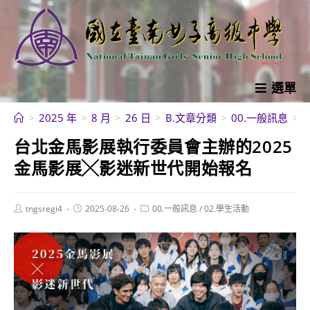
跳
轉
至
主
要
選單
內
>
2025 年
>
8 月
>
26 日
>
B.文章分類
>
00.一般訊息
>
容
台北金馬影展執行委員會主辦的2025
金馬影展╳影迷新世代開始報名
Post
Post
Post
tngsregi4
2025-08-26
00.一般訊息
/
02.學生活動
author:
published:
category: