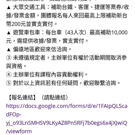
▲ 大眾交通工具：補助台鐵、客運、捷運等票券/收
據/發票金額，團體報名每人來回最高上限補助新台
幣200元並實支實付。
▲ 遊覽車包車：每台車（43人次）最高補助10,000
元，需提供收據/發票，實支實付。
▲ 偏遠地區歡迎來信洽詢。
③ 未遵循規定者，主辦單位有權於活動期間取消參
與資格。
④ 主辦單位有課程內容異動權利。
⑤ 對於以上資訊若有任何疑問，歡迎聯繫洽詢。
【報名連結】（請點連結）
https://docs.google.com/forms/d/e/1FAIpQLSca
dFOp-
yj_o93LnSMHSV9LKyAZ8Pn5RFj7b0egs6x4jXJwiQ
/viewform