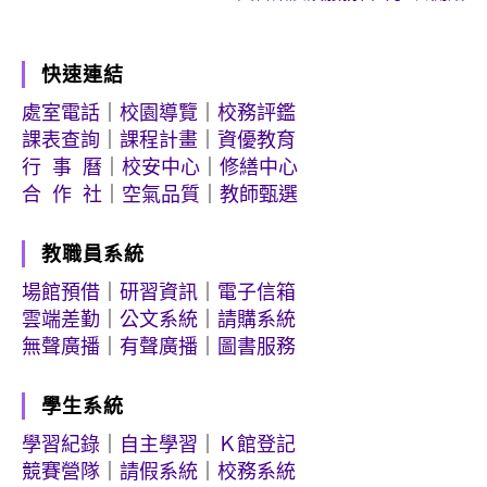
快速連結
處室電話
｜
校園導覽
｜
校務評鑑
課表查詢
｜
課程計畫
｜
資優教育
行 事 曆
｜
校安中心
｜
修繕中心
合 作 社
｜
空氣品質
｜
教師甄選
教職員系統
場館預借
｜
研習資訊
｜
電子信箱
雲端差勤
｜
公文系統
｜
請購系統
無聲廣播
｜
有聲廣播
｜
圖書服務
學生系統
學習紀錄
｜
自主學習
｜
Ｋ館登記
競賽營隊
｜
請假系統
｜
校務系統